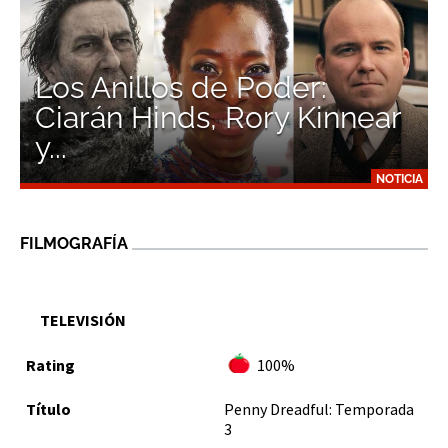
Los Anillos de Poder:
Ciarán Hinds, Rory Kinnear
y...
NOTICIA
FILMOGRAFÍA
TELEVISIÓN
100%
Penny Dreadful: Temporada
3