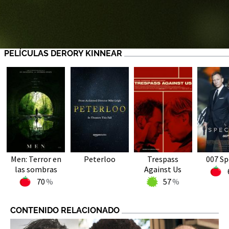
PELÍCULAS DERORY KINNEAR
Men: Terror en
Peterloo
Trespass
007 Sp
las sombras
Against Us
70
57
CONTENIDO RELACIONADO