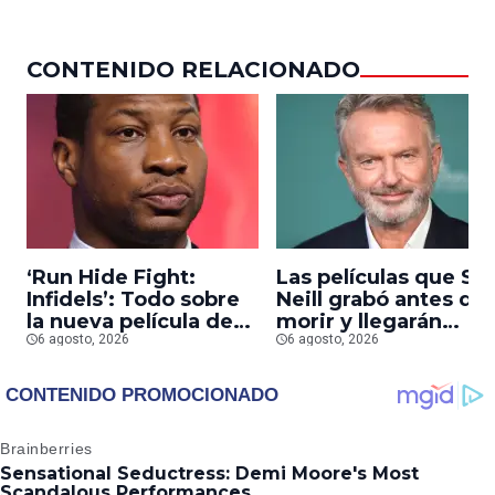
CONTENIDO RELACIONADO
‘Run Hide Fight:
Las películas que S
Infidels’: Todo sobre
Neill grabó antes de
la nueva película de
morir y llegarán
Jonathan Majors en la
6 agosto, 2026
pronto a salas
6 agosto, 2026
que lucha contra
islamistas radicales