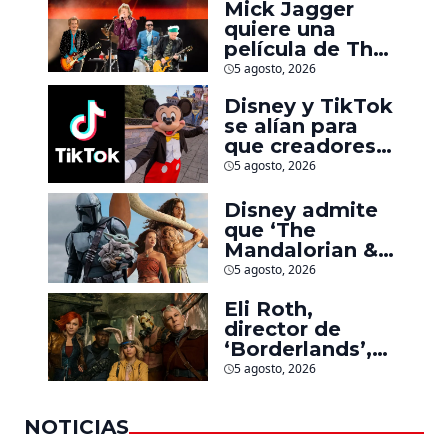
Mick Jagger
quiere una
película de The
Rolling Stones
5 agosto, 2026
inspirado por
Disney y TikTok
los biopics de
se alían para
The Beatles
que creadores
hagan videos
5 agosto, 2026
con personajes
de Marvel, Pixar
Disney admite
y ‘Star Wars’
que ‘The
Mandalorian &
Grogu’ y
5 agosto, 2026
‘Moana’ fueron
Eli Roth,
decepciones en
director de
taquilla pero
‘Borderlands’,
lograron algo
culpa al estudio
especial
5 agosto, 2026
por el fracaso
de la película
NOTICIAS