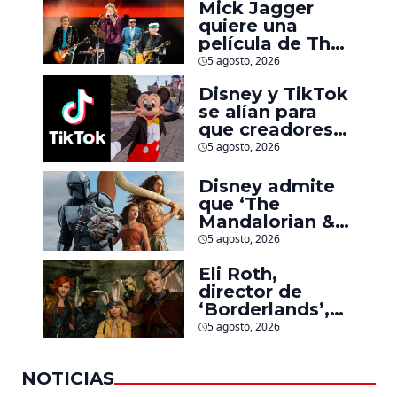
Mick Jagger
quiere una
película de The
Rolling Stones
5 agosto, 2026
inspirado por
Disney y TikTok
los biopics de
se alían para
The Beatles
que creadores
hagan videos
5 agosto, 2026
con personajes
de Marvel, Pixar
Disney admite
y ‘Star Wars’
que ‘The
Mandalorian &
Grogu’ y
5 agosto, 2026
‘Moana’ fueron
Eli Roth,
decepciones en
director de
taquilla pero
‘Borderlands’,
lograron algo
culpa al estudio
especial
5 agosto, 2026
por el fracaso
de la película
NOTICIAS