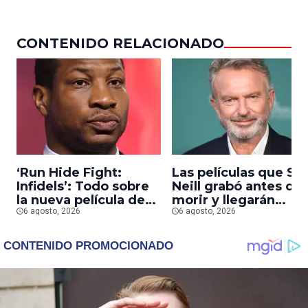
CONTENIDO RELACIONADO
‘Run Hide Fight:
Las películas que S
Infidels’: Todo sobre
Neill grabó antes de
la nueva película de
morir y llegarán
Jonathan Majors en la
6 agosto, 2026
pronto a salas
6 agosto, 2026
que lucha contra
islamistas radicales