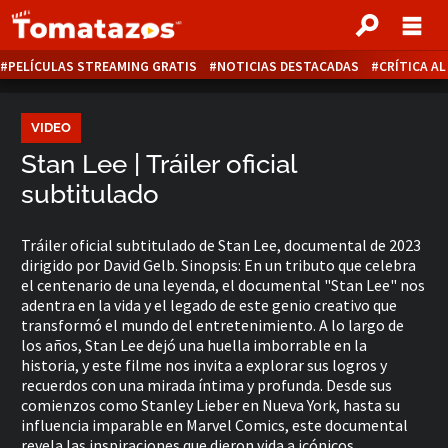
PELÍCULAS STREAMING GRATIS
NOTICIAS DESTACADAS
CRÍTICA A
VIDEO
Stan Lee | Tráiler oficial
subtitulado
Tráiler oficial subtitulado de Stan Lee, documental de 2023
dirigido por David Gelb. Sinopsis: En un tributo que celebra
el centenario de una leyenda, el documental "Stan Lee" nos
adentra en la vida y el legado de este genio creativo que
transformó el mundo del entretenimiento. A lo largo de
los años, Stan Lee dejó una huella imborrable en la
historia, y este filme nos invita a explorar sus logros y
recuerdos con una mirada íntima y profunda. Desde sus
comienzos como Stanley Lieber en Nueva York, hasta su
influencia imparable en Marvel Comics, este documental
revela las inspiraciones que dieron vida a icónicos