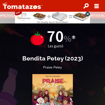
PELÍCULAS STREAMING GRATIS
NOTICIAS DESTACADAS
CRÍTICA A
70
Les gustó
Bendita Petey
(2023)
Praise Petey