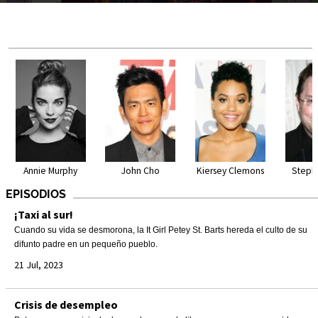
Annie Murphy
John Cho
Kiersey Clemons
Steph
EPISODIOS
¡Taxi al sur!
Cuando su vida se desmorona, la It Girl Petey St. Barts hereda el culto de su
difunto padre en un pequeño pueblo.
21 Jul, 2023
Crisis de desempleo