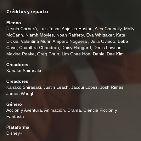
Créditos y reparto
Elenco
Úrsula Corberó
,
Luis Tosar
,
Anjelica Huston
,
Alex Connolly
,
Molly
McCann
,
Niamh Moyles
,
Noah Rafferty
,
Eva Whittaker
,
Kate
Dickie
,
Valentina Muhr
,
Amparo Noguera
,
Julia Oviedo
,
Bebe
Cave
,
Charithra Chandran
,
Daisy Haggard
,
Denis Lawson
,
Maxine Peake
,
Greg Chun
,
Lim Chae Hon
,
Daniel Dae Kim
Creadores
Kanako Shirasaki
Creadores
Kanako Shirasaki
,
Justin Leach
,
Jacqui Lopez
,
Josh Rimes
,
James Waugh
Género
Acción y Aventura
,
Animación
,
Drama
,
Ciencia Ficción y
Fantasía
Plataforma
Disney+