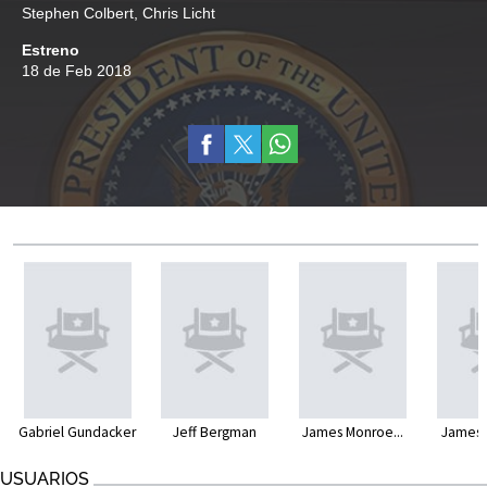
Stephen Colbert
,
Chris Licht
Estreno
18 de Feb 2018
Gabriel Gundacker
Jeff Bergman
James Monroe...
James 
USUARIOS