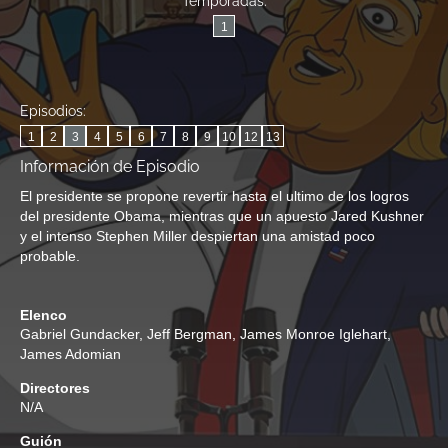
Temporadas:
1
Episodios:
1
2
3
4
5
6
7
8
9
10
12
13
Información de Episodio
El presidente se propone revertir hasta el ultimo de los logros
del presidente Obama, mientras que un apuesto Jared Kushner
y el intenso Stephen Miller despiertan una amistad poco
probable.
Elenco
Gabriel Gundacker
,
Jeff Bergman
,
James Monroe Iglehart
,
James Adomian
Directores
N/A
Guión