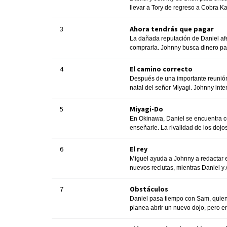
llevar a Tory de regreso a Cobra Ka
3
Ahora tendrás que pagar
La dañada reputación de Daniel afec
comprarla. Johnny busca dinero pa
4
El camino correcto
Después de una importante reunión 
natal del señor Miyagi. Johnny inte
5
Miyagi-Do
En Okinawa, Daniel se encuentra c
enseñarle. La rivalidad de los dojo
6
El rey
Miguel ayuda a Johnny a redactar e
nuevos reclutas, mientras Daniel y
7
Obstáculos
Daniel pasa tiempo con Sam, quien
planea abrir un nuevo dojo, pero e