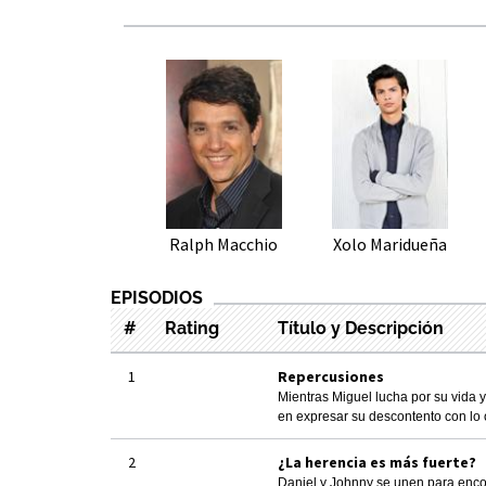
Ralph Macchio
Xolo Maridueña
EPISODIOS
#
Rating
Título y Descripción
1
Repercusiones
Mientras Miguel lucha por su vida
en expresar su descontento con lo o
2
¿La herencia es más fuerte?
Daniel y Johnny se unen para encont