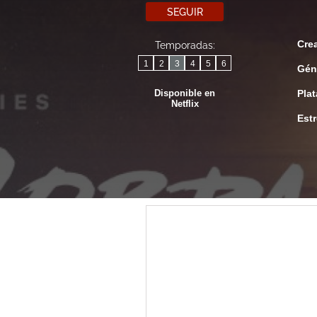
SEGUIR
Cre
Temporadas:
1
2
3
4
5
6
Gén
Disponible en
Pla
Netflix
Est