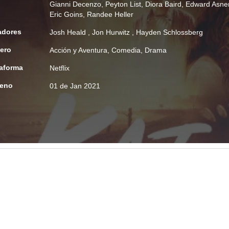
Gianni Decenzo
,
Peyton List
,
Diora Baird
,
Edward Asne
Eric Goins
,
Randee Heller
adores
Josh Heald
,
Jon Hurwitz
,
Hayden Schlossberg
ero
Acción y Aventura
,
Comedia
,
Drama
taforma
Netflix
reno
01 de Jan 2021