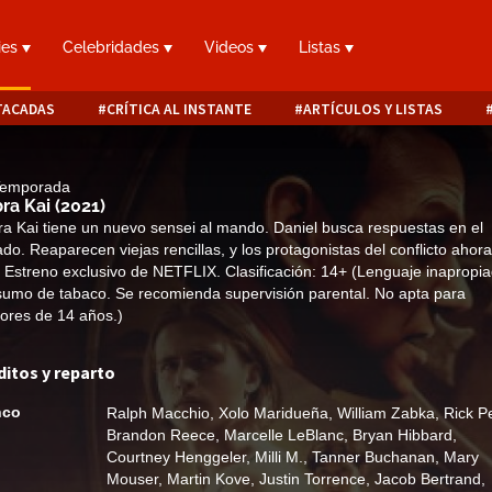
ies
Celebridades
Videos
Listas
TACADAS
CRÍTICA AL INSTANTE
ARTÍCULOS Y LISTAS
 Temporada
ra Kai
(2021)
a Kai tiene un nuevo sensei al mando. Daniel busca respuestas en el
do. Reaparecen viejas rencillas, y los protagonistas del conflicto ahor
. Estreno exclusivo de NETFLIX. Clasificación: 14+ (Lenguaje inapropia
umo de tabaco. Se recomienda supervisión parental. No apta para
res de 14 años.)
ditos y reparto
nco
Ralph Macchio
,
Xolo Maridueña
,
William Zabka
,
Rick P
Brandon Reece
,
Marcelle LeBlanc
,
Bryan Hibbard
,
Courtney Henggeler
,
Milli M.
,
Tanner Buchanan
,
Mary
Mouser
,
Martin Kove
,
Justin Torrence
,
Jacob Bertrand
,