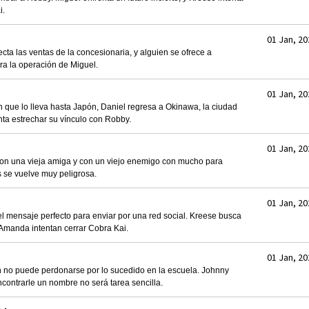
i.
01 Jan, 20
ta las ventas de la concesionaria, y alguien se ofrece a
ra la operación de Miguel.
01 Jan, 20
que lo lleva hasta Japón, Daniel regresa a Okinawa, la ciudad
nta estrechar su vínculo con Robby.
01 Jan, 20
on una vieja amiga y con un viejo enemigo con mucho para
s se vuelve muy peligrosa.
01 Jan, 20
l mensaje perfecto para enviar por una red social. Kreese busca
 Amanda intentan cerrar Cobra Kai.
01 Jan, 20
 no puede perdonarse por lo sucedido en la escuela. Johnny
ncontrarle un nombre no será tarea sencilla.