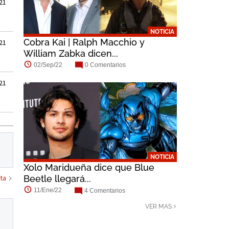
21
NOTICIA
Cobra Kai | Ralph Macchio y
21
William Zabka dicen...
02/Sep/22
0 Comentarios
21
NOTICIA
Xolo Maridueña dice que Blue
ta
Beetle llegará...
11/Ene/22
4 Comentarios
VER MAS