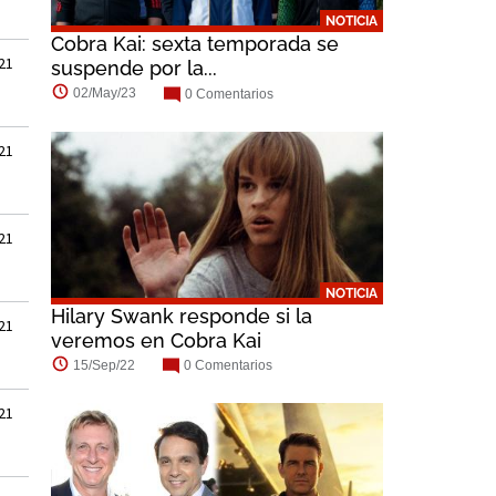
NOTICIA
Cobra Kai: sexta temporada se
21
suspende por la...
02/May/23
0 Comentarios
21
21
NOTICIA
Hilary Swank responde si la
21
veremos en Cobra Kai
15/Sep/22
0 Comentarios
21