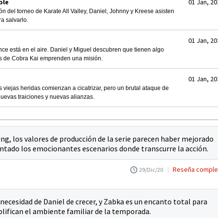
ble
01 Jan, 20
n del torneo de Karate All Valley, Daniel, Johnny y Kreese asisten
a salvarlo.
01 Jan, 20
ance está en el aire. Daniel y Miguel descubren que tienen algo
as de Cobra Kai emprenden una misión.
01 Jan, 20
s viejas heridas comienzan a cicatrizar, pero un brutal ataque de
uevas traiciones y nuevas alianzas.
ng, los valores de producción de la serie parecen haber mejorado
ntado los emocionantes escenarios donde transcurre la acción.
Reseña comple
29/Dic/20
necesidad de Daniel de crecer, y Zabka es un encanto total para
lifican el ambiente familiar de la temporada.