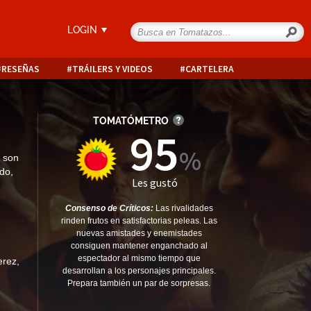
LOGIN
RESEÑAS
TRÁILERS Y VIDEOS
CARTELERA
TOMATÓMETRO
95
a son
do,
Les gustó
Consenso de Críticos:
Las rivalidades
rinden frutos en satisfactorias peleas. Las
nuevas amistades y enemistades
consiguen mantener enganchado al
espectador al mismo tiempo que
erez
,
desarrollan a los personajes principales.
Prepara también un par de sorpresas.