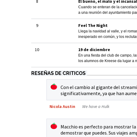
8
El bueno, el malo y el incansa
Cuando se enteran de la cancelació
a una reunión del ayuntamiento par
9
Feel The Night
Llega la navidad al valle, y el rom
inesperado en común, y los reclut
10
19 de diciembre
En una fiesta del club de campo, la
los alumnos de Kreese da lugar a n
RESEÑAS DE CRITICOS
Con el cambio al gigante del streami
significativamente, ya que han aume
Nicola Austin
We have a Hulk
Macchio es perfecto para mostrar la 
demostrar que puedes. Sus viajes amp