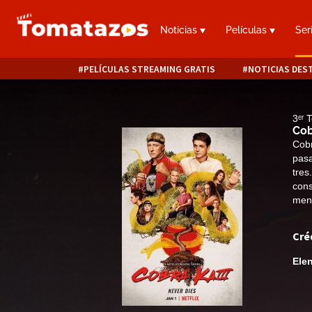
Noticias
Películas
Ser
PELÍCULAS STREAMING GRATIS
NOTICIAS DES
3ᵉʳ
Cob
Cobr
pasa
tres
cons
meno
Cré
Ele