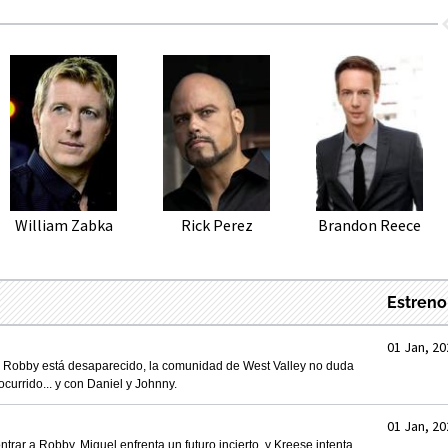
William Zabka
Rick Perez
Brandon Reece
Estreno
01 Jan, 20
 y Robby está desaparecido, la comunidad de West Valley no duda
currido... y con Daniel y Johnny.
01 Jan, 20
rar a Robby. Miguel enfrenta un futuro incierto, y Kreese intenta