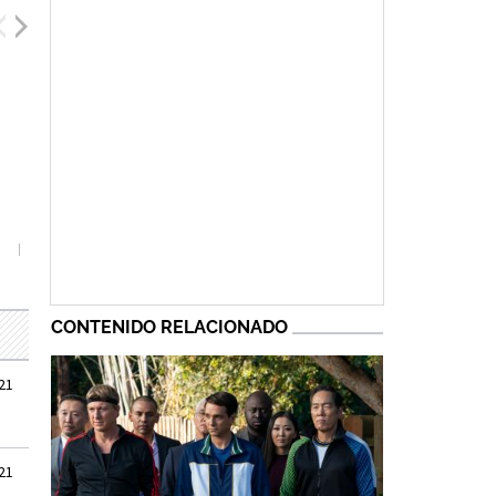
Marcelle LeBlanc
Bryan Hibbard
Courtney Henggele
CONTENIDO RELACIONADO
21
21