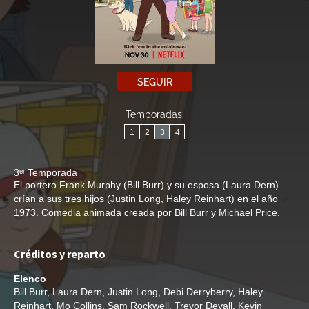
SEGUIR
Temporadas:
1
2
3
4
3ᵉʳ Temporada
El portero Frank Murphy (Bill Burr) y su esposa (Laura Dern)
crían a sus tres hijos (Justin Long, Haley Reinhart) en el año
1973. Comedia animada creada por Bill Burr y Michael Price.
Créditos y reparto
Elenco
Bill Burr
,
Laura Dern
,
Justin Long
,
Debi Derryberry
,
Haley
Reinhart
,
Mo Collins
,
Sam Rockwell
,
Trevor Devall
,
Kevin