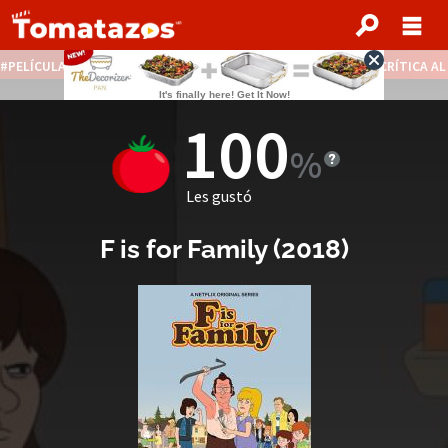
PELÍCULAS STREAMING GRATIS
NOTICIAS DESTACADAS
CRÍTICA A
100
Les gustó
F is for Family
(2018)