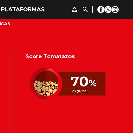
ICAS
Score Tomatazos
70
%
Les gustó