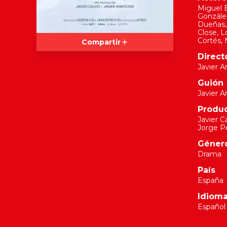
Miguel 
Gonzále
Dueñas
Close
,
L
Cortés
,
Compartir
Direct
Javier 
Guión
Javier 
Produ
Javier C
Jorge P
Géner
Drama
País
España
Idiom
Español