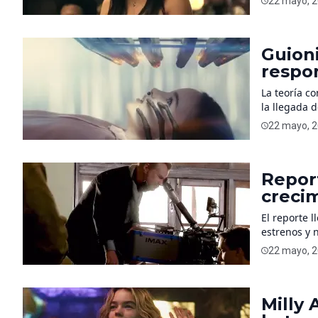
22 mayo, 
una producc
Guioni
respon
pelícu
La teoría co
la llegada d
22 mayo, 
Repor
crecim
El reporte 
estrenos y 
22 mayo, 
Milly