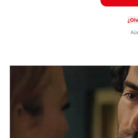
¿Olv
Aú