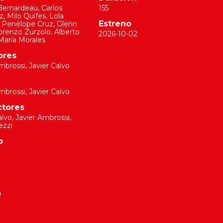
Bernardeau
,
Carlos
155
z
,
Milo Quifes
,
Lola
Estreno
,
Penélope Cruz
,
Glenn
orenzo Zurzolo
,
Alberto
2026-10-02
María Morales
ores
Ambrossi
,
Javier Calvo
Ambrossi
,
Javier Calvo
ctores
alvo
,
Javier Ambrossi
,
ezzi
o
a