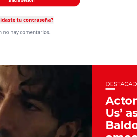
Inicia sesión
idaste tu contraseña?
n no hay comentarios.
DESTACA
Actor
Us’ a
Baldo