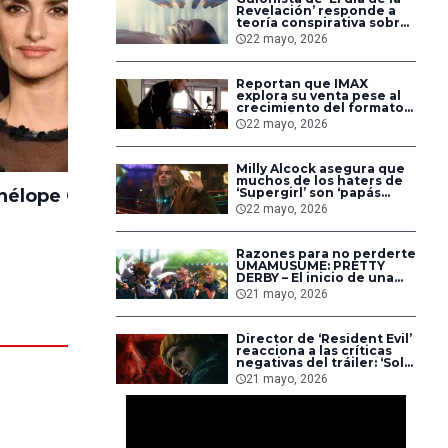
Revelación’ responde a
teoría conspirativa sobre
la película de Steven
22 mayo, 2026
Spielberg y los aliens
Reportan que IMAX
explora su venta pese al
crecimiento del formato
en taquilla
22 mayo, 2026
Milly Alcock asegura que
muchos de los haters de
nélope Cruz
Glenn Close
‘Supergirl’ son ‘papás
Lorenzo
cristianos’
22 mayo, 2026
Razones para no perderte
UMAMUSUME: PRETTY
DERBY – El inicio de una
nueva era
21 mayo, 2026
Director de ‘Resident Evil’
reacciona a las críticas
negativas del tráiler: ‘Solo
quieren ver a los
21 mayo, 2026
personajes de los
videojuegos’