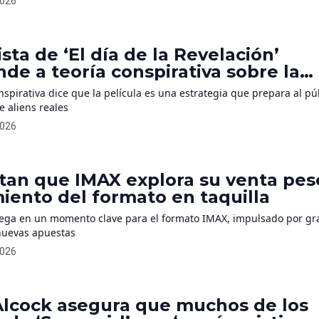
2026
ión de presupuesto mínimo frente a títulos mucho más grandes [
sta de ‘El día de la Revelación’
de a teoría conspirativa sobre la
la de Steven Spielberg y los aliens
nspirativa dice que la película es una estrategia que prepara al pú
e aliens reales
2026
tan que IMAX explora su venta pes
iento del formato en taquilla
llega en un momento clave para el formato IMAX, impulsado por g
nuevas apuestas
2026
 Alcock asegura que muchos de los