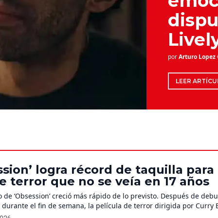
emoci
dispu
Livel
por
Arturo Lopez
LEER ARTÍCU
sion’ logra récord de taquilla para 
e terror que no se veía en 17 años
 de ‘Obsession’ creció más rápido de lo previsto. Después de debu
 durante el fin de semana, la película de terror dirigida por Curry 
l boca en boca para escalar entre semana y marcar un dato inusu