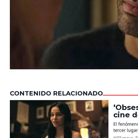
CONTENIDO RELACIONADO
‘Obses
cine d
El fenómeno
tercer lugar
aprovechó e