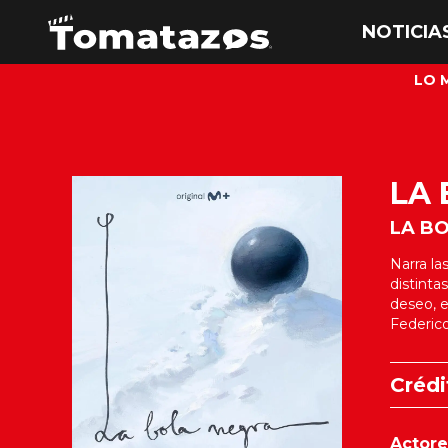
LO 
LA
LA B
Narra la
distinta
deseo, e
Federico
Crédi
Actore