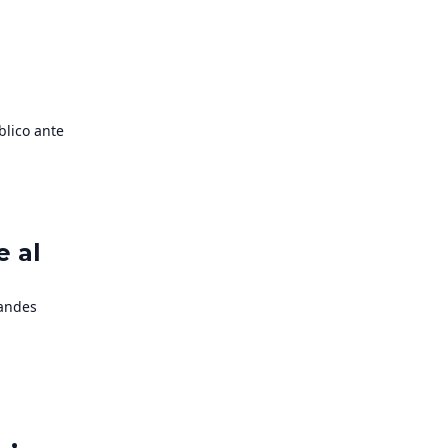
…]
blico ante
e al
randes