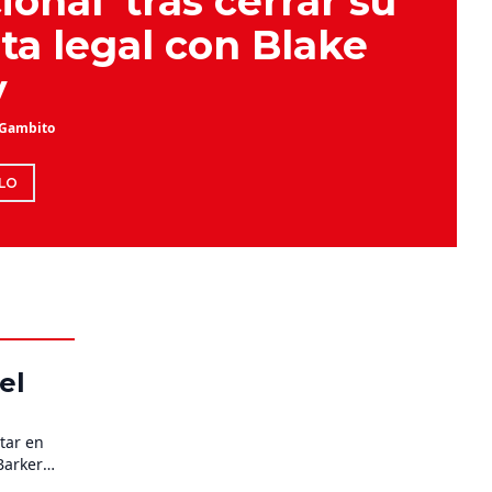
onal’ tras cerrar su
ta legal con Blake
y
 Gambito
LO
el
tar en
Barker
al para