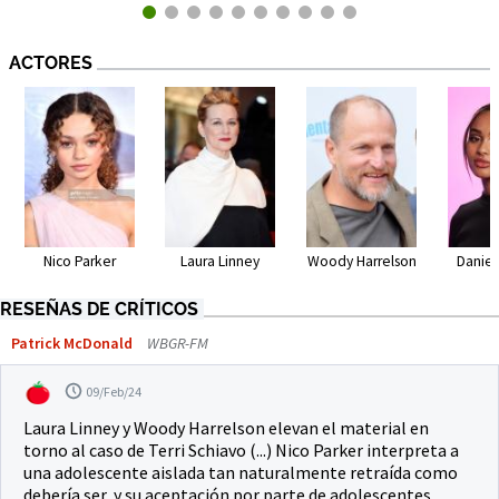
ACTORES
Nico Parker
Laura Linney
Woody Harrelson
Daniel
RESEÑAS DE CRÍTICOS
Patrick McDonald
WBGR-FM
09/Feb/24
Laura Linney y Woody Harrelson elevan el material en
torno al caso de Terri Schiavo (...) Nico Parker interpreta a
una adolescente aislada tan naturalmente retraída como
debería ser, y su aceptación por parte de adolescentes