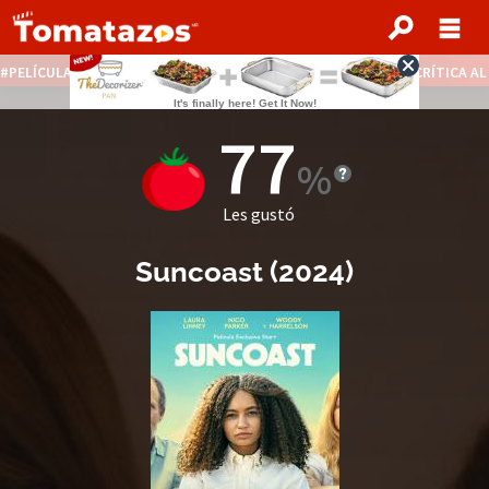
PELÍCULAS STREAMING GRATIS
NOTICIAS DESTACADAS
CRÍTICA A
77
Les gustó
Suncoast
(
2024
)