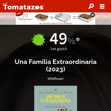
PELÍCULAS STREAMING GRATIS
NOTICIAS DESTACADAS
CRÍTICA A
49
Les gustó
Una Familia Extraordinaria
(
2023
)
Wildflower