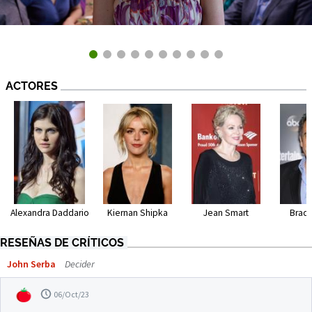
ACTORES
Alexandra Daddario
Kiernan Shipka
Jean Smart
Brad 
RESEÑAS DE CRÍTICOS
John Serba
Decider
06/Oct/23