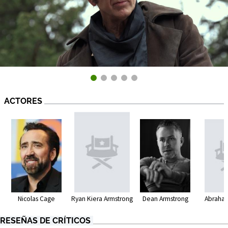
ACTORES
Nicolas Cage
Dean Armstrong
Abraham
Ryan Kiera Armstrong
RESEÑAS DE CRÍTICOS