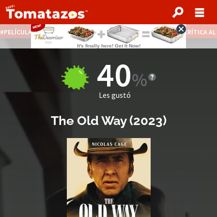
PELÍCULAS STREAMING GRATIS
NOTICIAS DESTACADAS
CRÍTICA A
40
Les gustó
The Old Way
(
2023
)