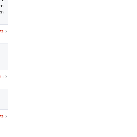
ro
en
ta
ta
ta