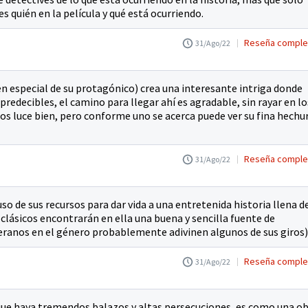
s quién en la película y qué está ocurriendo.
Reseña comple
31/Ago/22
en especial de su protagónico) crea una interesante intriga donde
redecibles, el camino para llegar ahí es agradable, sin rayar en lo
ejos luce bien, pero conforme uno se acerca puede ver su fina hechu
Reseña comple
31/Ago/22
uso de sus recursos para dar vida a una entretenida historia llena d
s clásicos encontrarán en ella una buena y sencilla fuente de
eranos en el género probablemente adivinen algunos de sus giros)
Reseña comple
31/Ago/22
 que haya tremendos balazos y altas persecuciones, es como una o