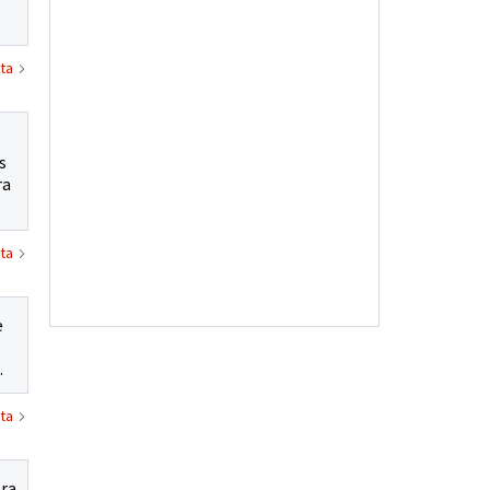
ta
s
ra
ta
e
.
ta
bra