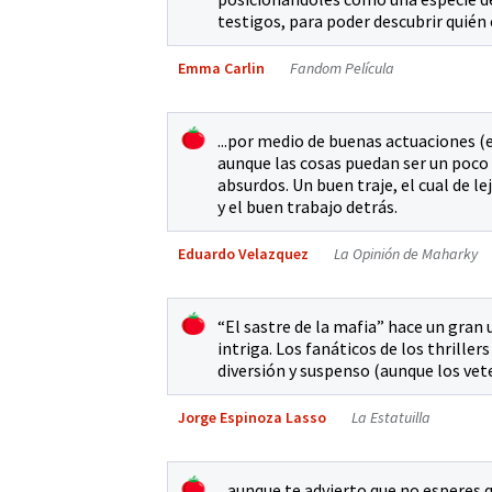
testigos, para poder descubrir quién e
Emma Carlin
Fandom Película
...por medio de buenas actuaciones (
aunque las cosas puedan ser un poco p
absurdos. Un buen traje, el cual de l
y el buen trabajo detrás.
Eduardo Velazquez
La Opinión de Maharky
“El sastre de la mafia” hace un gran 
intriga. Los fanáticos de los thriller
diversión y suspenso (aunque los vet
Jorge Espinoza Lasso
La Estatuilla
...aunque te advierto que no esperes