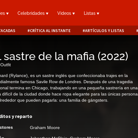
ies
Celebridades
Videos
Listas
TACADAS
CRÍTICA AL INSTANTE
ARTÍCULOS Y LISTAS
l sastre de la mafia
(
2022
)
Outfit
ard (Rylance), es un sastre inglés que confeccionaba trajes en la
ialmente famosa Savile Row de Londres. Después de una tragedia
onal termina en Chicago, trabajando en una pequeña sastrería en una
 difícil de la ciudad donde hace ropa elegante para las únicas persona
lrededor que pueden pagarla: una familia de gángsters.‎
ditos y reparto
ctores
Graham Moore