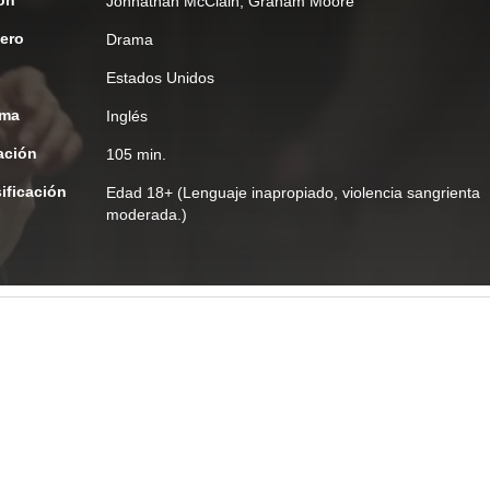
ón
Johnathan McClain
,
Graham Moore
ero
Drama
s
Estados Unidos
oma
Inglés
ación
105 min.
ificación
Edad
18+ (Lenguaje inapropiado, violencia sangrienta
moderada.)