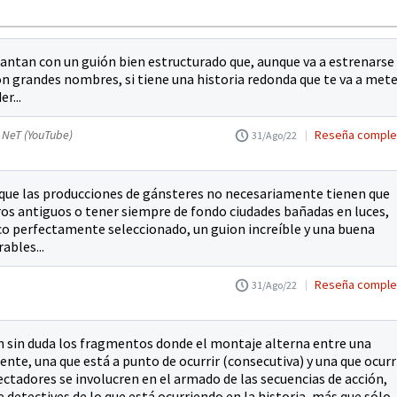
ncantan con un guión bien estructurado que, aunque va a estrenarse
con grandes nombres, si tiene una historia redonda que te va a met
r...
a NeT (YouTube)
Reseña comple
31/Ago/22
e que las producciones de gánsteres no necesariamente tienen que
ros antiguos o tener siempre de fondo ciudades bañadas en luces,
co perfectamente seleccionado, un guion increíble y una buena
ables...
Reseña comple
31/Ago/22
on sin duda los fragmentos donde el montaje alterna entre una
ente, una que está a punto de ocurrir (consecutiva) y una que ocurr
ectadores se involucren en el armado de las secuencias de acción,
detectives de lo que está ocurriendo en la historia, más que sólo