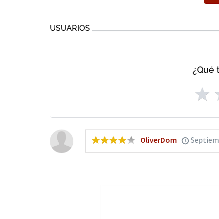
USUARIOS
¿Qué t
OliverDom
Septiem