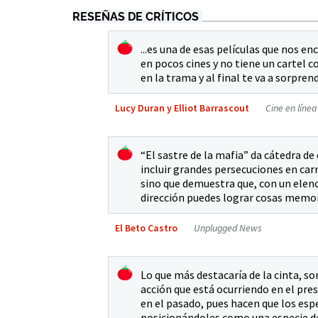
RESEÑAS DE CRÍTICOS
...es una de esas películas que nos e
en pocos cines y no tiene un cartel 
en la trama y al final te va a sorprende
Lucy Duran y Elliot Barrascout
Cine en líne
“El sastre de la mafia” da cátedra d
incluir grandes persecuciones en car
sino que demuestra que, con un elen
dirección puedes lograr cosas memor
El Beto Castro
Unplugged News
Lo que más destacaría de la cinta, s
acción que está ocurriendo en el pres
en el pasado, pues hacen que los esp
posicionándoles como una especie de 