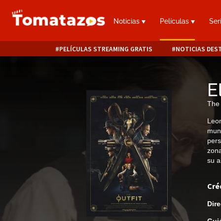
Noticias
Películas
Ser
PELÍCULAS STREAMING GRATIS
NOTICIAS DES
E
The 
Leon
mund
pers
zona
su a
Cré
Dire