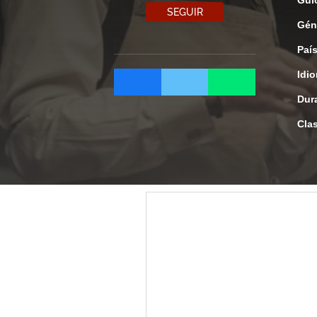
Gui
SEGUIR
Gén
Paí
Idi
Dur
Clas