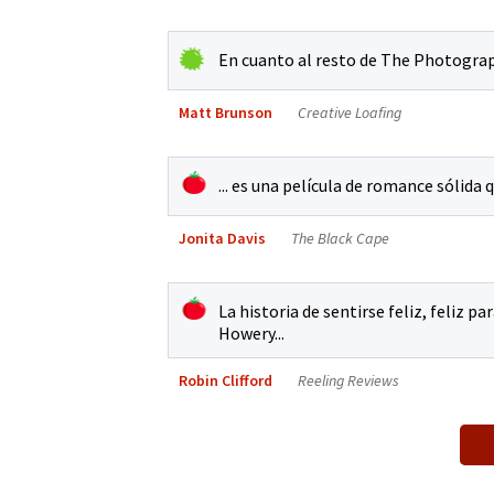
En cuanto al resto de The Photogra
Matt Brunson
Creative Loafing
... es una película de romance sóli
Jonita Davis
The Black Cape
La historia de sentirse feliz, feliz p
Howery...
Robin Clifford
Reeling Reviews