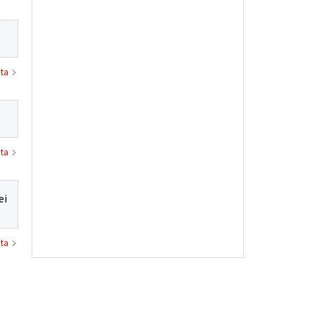
ta
ta
ei
ta