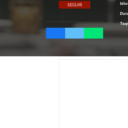
Idi
SEGUIR
Dur
Taq