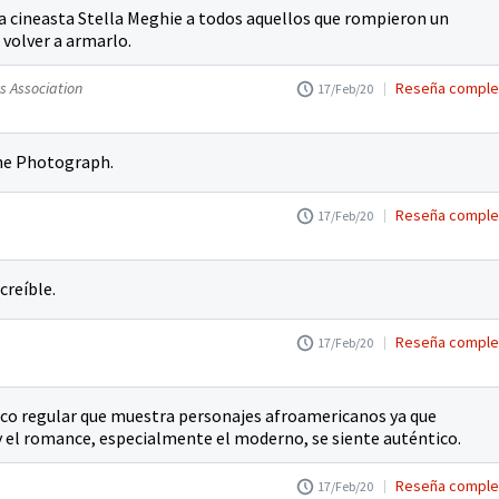
la cineasta Stella Meghie a todos aquellos que rompieron un
volver a armarlo.
s Association
Reseña comple
17/Feb/20
he Photograph.
Reseña comple
17/Feb/20
creíble.
Reseña comple
17/Feb/20
tico regular que muestra personajes afroamericanos ya que
y el romance, especialmente el moderno, se siente auténtico.
Reseña comple
17/Feb/20