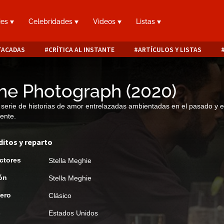
ies
Celebridades
Videos
Listas
TACADAS
CRÍTICA AL INSTANTE
ARTÍCULOS Y LISTAS
he Photograph
(
2020
)
serie de historias de amor entrelazadas ambientadas en el pasado y e
ente.
ditos y reparto
ctores
Stella Meghie
ón
Stella Meghie
ero
Clásico
s
Estados Unidos