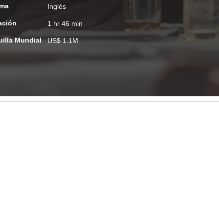
oma
Inglés
ación
1 hr 46 min
uilla Mundial
US$ 1.1M