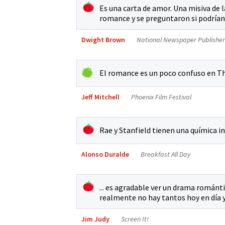
Es una carta de amor. Una misiva de 
romance y se preguntaron si podrían 
Dwight Brown
National Newspaper Publisher
El romance es un poco confuso en T
Jeff Mitchell
Phoenix Film Festival
Rae y Stanfield tienen una química in
Alonso Duralde
Breakfast All Day
... es agradable ver un drama román
realmente no hay tantos hoy en día 
Jim Judy
Screen It!