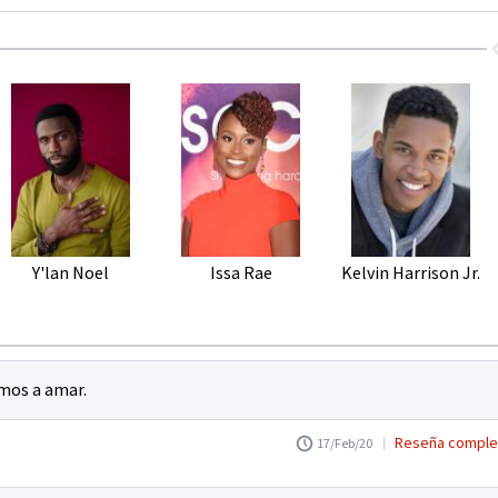
Y'lan Noel
Issa Rae
Kelvin Harrison Jr.
emos a amar.
Reseña comple
17/Feb/20