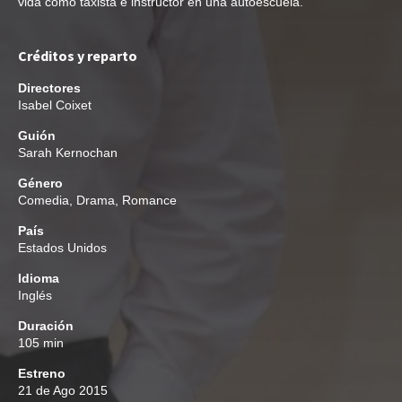
vida como taxista e instructor en una autoescuela.
Créditos y reparto
Directores
Isabel Coixet
Guión
Sarah Kernochan
Género
Comedia
,
Drama
,
Romance
País
Estados Unidos
Idioma
Inglés
Duración
105 min
Estreno
21 de Ago 2015