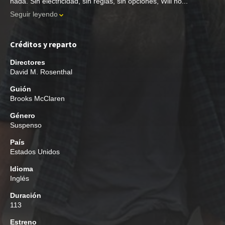
nada. Sin electricidad, sin reglas, sin opciones, Will no...
Seguir leyendo
Créditos y reparto
Directores
David M. Rosenthal
Guión
Brooks McClaren
Género
Suspenso
País
Estados Unidos
Idioma
Inglés
Duración
113
Estreno