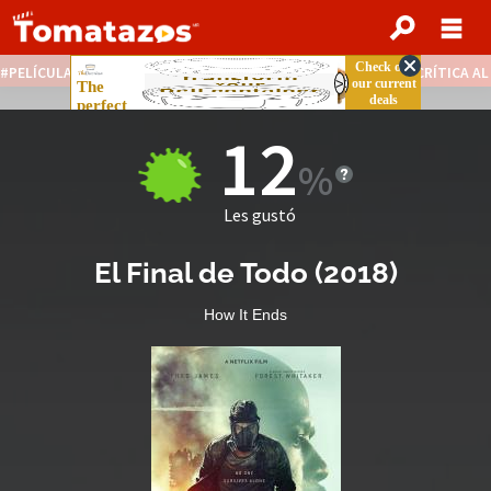
PELÍCULAS STREAMING GRATIS
NOTICIAS DESTACADAS
CRÍTICA A
12
Les gustó
El Final de Todo
(
2018
)
How It Ends