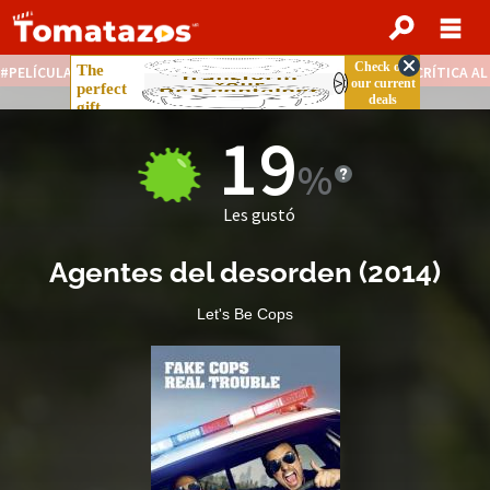
PELÍCULAS STREAMING GRATIS
NOTICIAS DESTACADAS
CRÍTICA A
19
Les gustó
Agentes del desorden
(
2014
)
Let's Be Cops