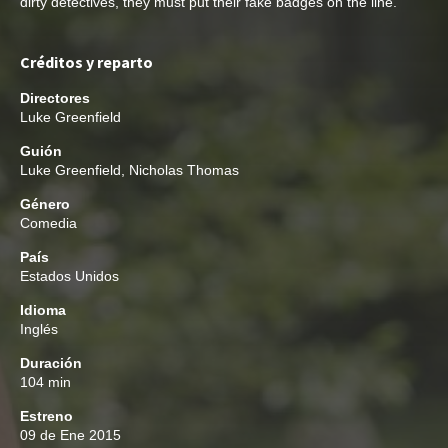
dirty detectives, they must put their fake badges on the line.
Créditos y reparto
Directores
Luke Greenfield
Guión
Luke Greenfield
,
Nicholas Thomas
Género
Comedia
País
Estados Unidos
Idioma
Inglés
Duración
104 min
Estreno
09 de Ene 2015