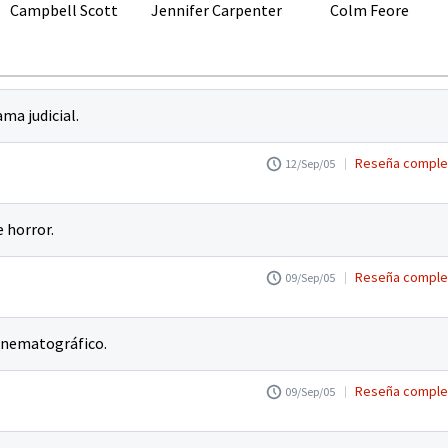
Campbell Scott
Jennifer Carpenter
Colm Feore
ma judicial.
Reseña comple
12/Sep/05
 horror.
Reseña comple
09/Sep/05
cinematográfico.
Reseña comple
09/Sep/05