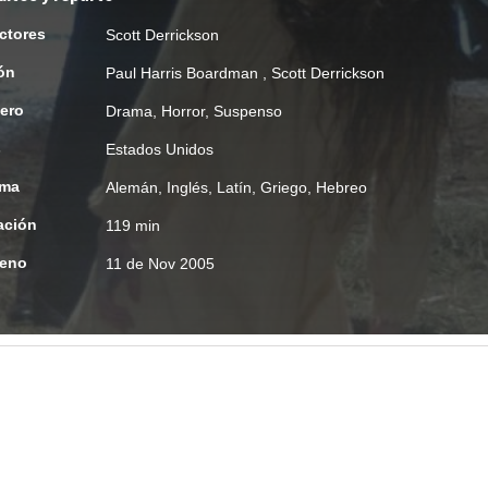
ctores
Scott Derrickson
ón
Paul Harris Boardman
,
Scott Derrickson
ero
Drama
,
Horror
,
Suspenso
s
Estados Unidos
oma
Alemán, Inglés, Latín, Griego, Hebreo
ación
119 min
reno
11 de Nov 2005