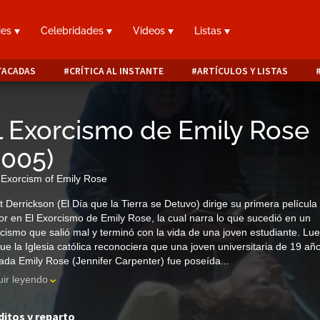
ies
Celebridades
Videos
Listas
TACADAS
CRÍTICA AL INSTANTE
ARTÍCULOS Y LISTAS
l Exorcismo de Emily Rose
2005
)
Exorcism of Emily Rose
t Derrickson (El Día que la Tierra se Detuvo) dirige su primera película
or en El Exorcismo de Emily Rose, la cual narra lo que sucedió en un
cismo que salió mal y terminó con la vida de una joven estudiante. Lu
ue la Iglesia católica reconociera que una joven universitaria de 19 añ
ada Emily Rose (Jennifer Carpenter) fue poseída...
ir leyendo
ditos y reparto