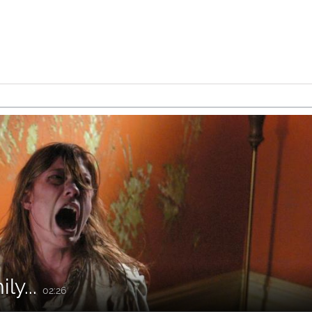
ly...
02:26