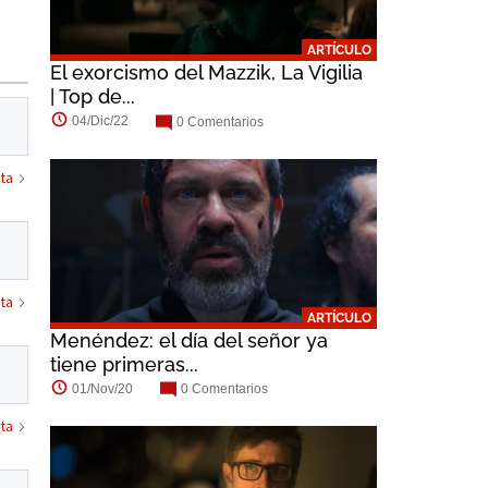
Joshua Close
Kenneth Welsh
Mary Beth Hurt
ARTÍCULO
El exorcismo del Mazzik, La Vigilia
| Top de...
04/Dic/22
0 Comentarios
ta
ta
ARTÍCULO
Menéndez: el día del señor ya
tiene primeras...
01/Nov/20
0 Comentarios
ta