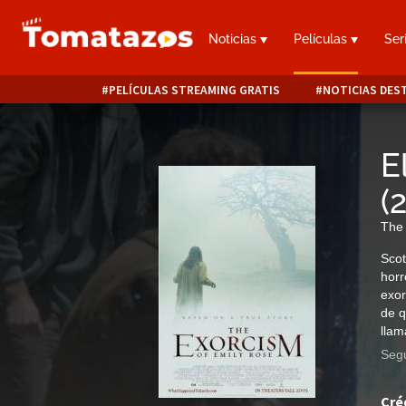
Noticias
Películas
Ser
PELÍCULAS STREAMING GRATIS
NOTICIAS DES
E
(
The 
Scot
horr
exor
de q
llam
Segu
Cré