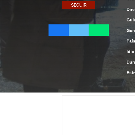
SEGUIR
Dire
Gui
Gén
Paí
Idi
Dur
Est