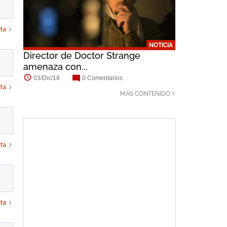
ta
NOTICIA
Director de Doctor Strange
amenaza con...
03/Dic/18
0 Comentarios
ta
MÁS CONTENIDO
ta
ta