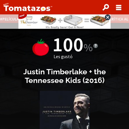
PELÍCULAS STREAMING GRATIS
NOTICIAS DESTACADAS
CRÍTICA A
100
Les gustó
Justin Timberlake + the
Tennessee Kids
(
2016
)