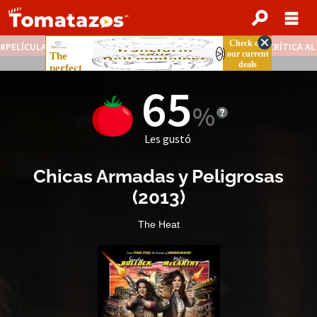
PELÍCULAS STREAMING GRATIS
NOTICIAS DESTACADAS
CRÍTICA A
65
Les gustó
Chicas Armadas y Peligrosas
(
2013
)
The Heat