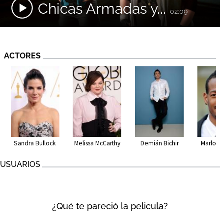
Chicas Armadas y...
02:09
ACTORES
Sandra Bullock
Melissa McCarthy
Demián Bichir
Marlon
USUARIOS
¿Qué te pareció la pelicula?