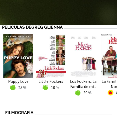
PELÍCULAS DEGREG GLIENNA
Puppy Love
Little Fockers
Los Fockers: La
La Famil
Familia de mi...
Nov
25
10
39
FILMOGRAFÍA