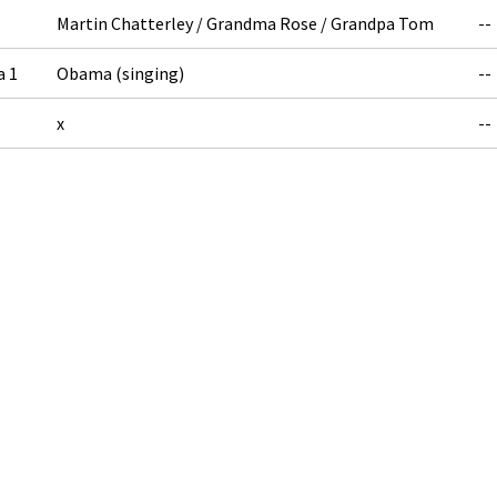
Martin Chatterley / Grandma Rose / Grandpa Tom
--
a 1
Obama (singing)
--
x
--