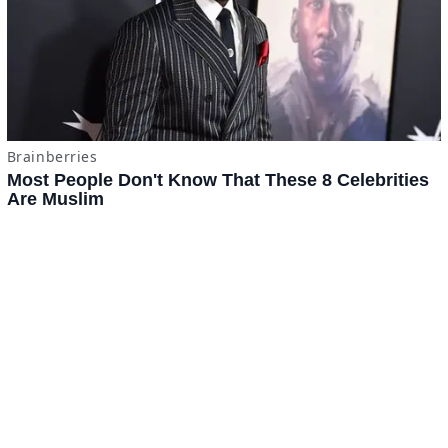
Tomatazos
Jitomámetro
Contacto
·
Derechos Reservados ©
BuscaTo