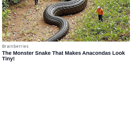
x
ADVERTISING
Términos y Condiciones
·
do.com S de RL de CV