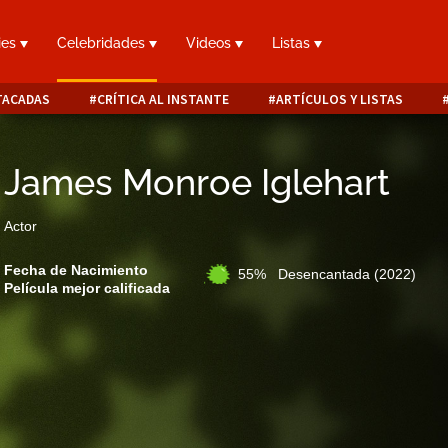
ies
Celebridades
Videos
Listas
TACADAS
CRÍTICA AL INSTANTE
ARTÍCULOS Y LISTAS
James Monroe Iglehart
Actor
Fecha de Nacimiento
55% Desencantada
(2022)
Película mejor calificada