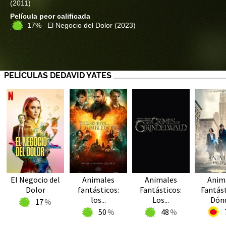
(2011)
Película peor calificada
17% El Negocio del Dolor
(2023)
PELÍCULAS DEDAVID YATES
El Negocio del
Animales
Animales
Anim
Dolor
fantásticos:
Fantásticos:
Fantást
los...
Los...
Dónd
17
50
48