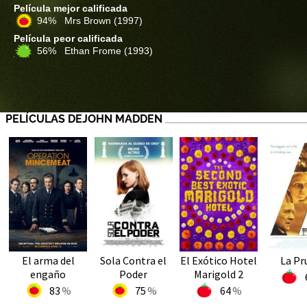
Película mejor calificada
94% Mrs Brown
(1997)
Película peor calificada
56% Ethan Frome
(1993)
PELÍCULAS DEJOHN MADDEN
El arma del
Sola Contra el
El Exótico Hotel
La Pr
engaño
Poder
Marigold 2
83
75
64