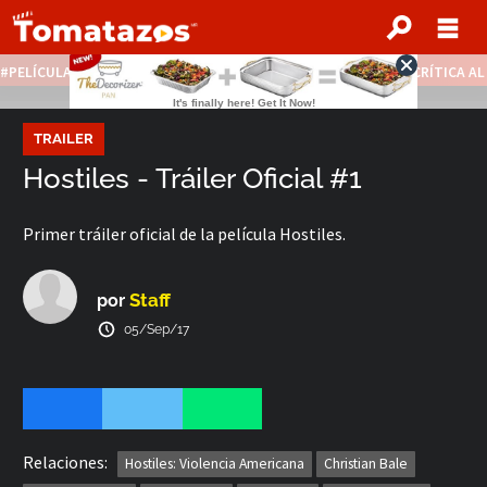
PELÍCULAS STREAMING GRATIS
NOTICIAS DESTACADAS
CRÍTICA A
TRAILER
Hostiles - Tráiler Oficial #1
Primer tráiler oficial de la película Hostiles.
Staff
por
05/Sep/17
Relaciones:
Hostiles: Violencia Americana
Christian Bale