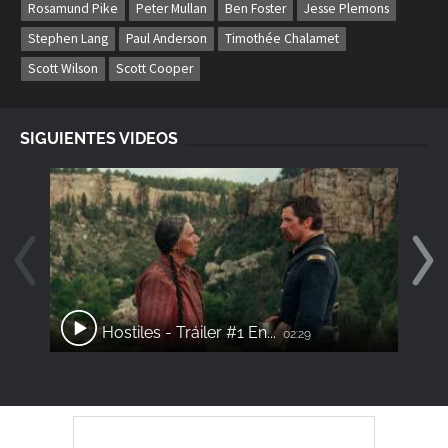
Rosamund Pike
Peter Mullan
Ben Foster
Jesse Plemons
Stephen Lang
Paul Anderson
Timothée Chalamet
Scott Wilson
Scott Cooper
SIGUIENTES VIDEOS
Hostiles - Tráiler #1 En...
02:29