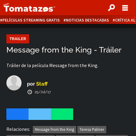
PELÍCULAS STREAMING GRATIS
NOTICIAS DESTACADAS
CRÍTICA A
TRAILER
Message from the King - Tráiler
Tráiler de la película Message from the King.
Staff
por
25/Jul/17
Relaciones:
Message from the King
Teresa Palmer