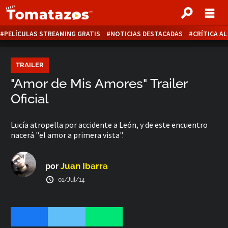
PELÍCULAS STREAMING GRATIS
NOTICIAS DESTACADAS
CRÍTICA A
TRAILER
"Amor de Mis Amores" Trailer
Oficial
Lucía atropella por accidente a León, y de este encuentro
nacerá "el amor a primera vista".
Juan Ibarra
por
01/Jul/14