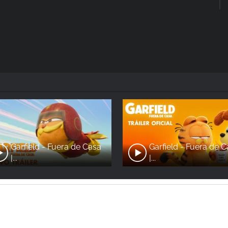
Garfield - Fuera de Casa
Garfield - Fuera de 
|...
|...