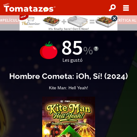
PELÍCULAS STREAMING GRATIS
NOTICIAS DESTACADAS
CRÍTICA A
85
Les gustó
Hombre Cometa: ¡Oh, Sí!
(2024)
Kite Man: Hell Yeah!