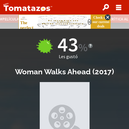
PELÍCULAS STREAMING GRATIS
NOTICIAS DESTACADAS
CRÍTICA A
43
Les gustó
Woman Walks Ahead
(
2017
)