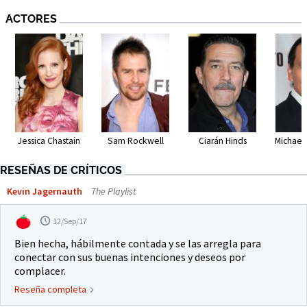
ACTORES
Jessica Chastain
Sam Rockwell
Ciarán Hinds
Michael
RESEÑAS DE CRÍTICOS
Kevin Jagernauth
The Playlist
12/Sep/17
Bien hecha, hábilmente contada y se las arregla para
conectar con sus buenas intenciones y deseos por
complacer.
Reseña completa