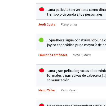
...una película tan verbosa como din
tiempo o circunda a los personajes.
Jordi Costa
Fotogramas
...Spielberg sigue construyendo una ca
joyita esporádica y una mayoría de p
Emiliano Fernández
Meta Cultura
...una gran película gracias al domi
formales y narrativas de cabecera [..
comunicación...
Manu Yáñez
Otros Cines
Un recordatorio contundente de que 