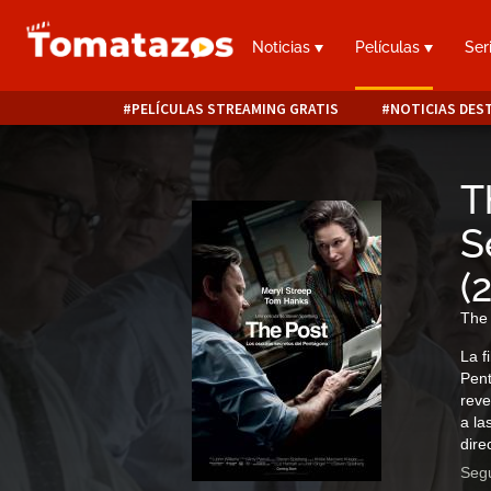
Noticias
Películas
Ser
PELÍCULAS STREAMING GRATIS
NOTICIAS DES
T
S
(
The
La f
Pent
reve
a la
dire
Segu