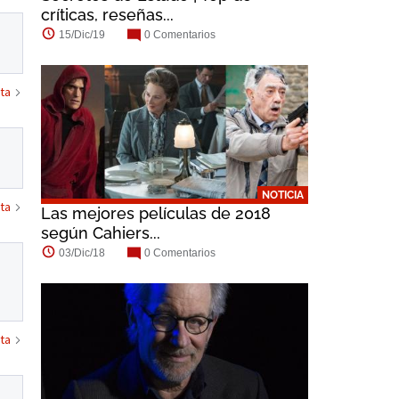
críticas, reseñas...
15/Dic/19
0 Comentarios
ta
NOTICIA
ta
Las mejores películas de 2018
según Cahiers...
03/Dic/18
0 Comentarios
ta