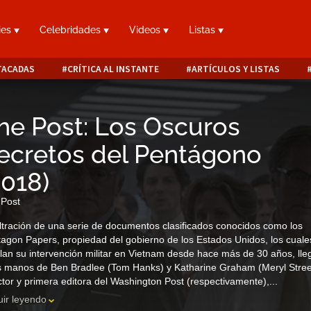
ies
Celebridades
Videos
Listas
TACADAS
CRÍTICA AL INSTANTE
ARTÍCULOS Y LISTAS
he Post: Los Oscuros
ecretos del Pentágono
2018
)
 Post
iltración de una serie de documentos clasificados conocidos como los
agon Papers, propiedad del gobierno de los Estados Unidos, los cuale
lan su intervención militar en Vietnam desde hace más de 30 años, lle
s manos de Ben Bradlee (Tom Hanks) y Katharine Graham (Meryl Stree
ctor y primera editora del Washington Post (respectivamente),...
ir leyendo