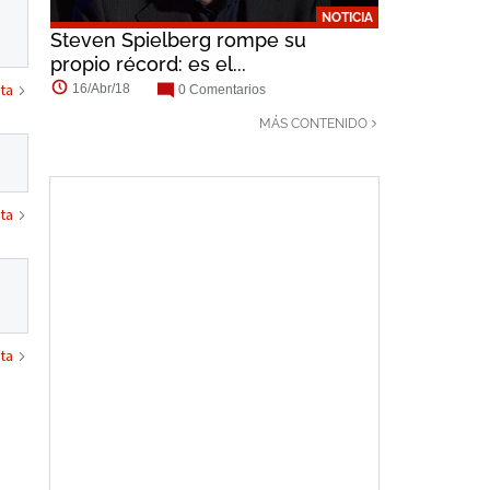
NOTICIA
Steven Spielberg rompe su
propio récord: es el...
ta
16/Abr/18
0 Comentarios
MÁS CONTENIDO
ta
ta