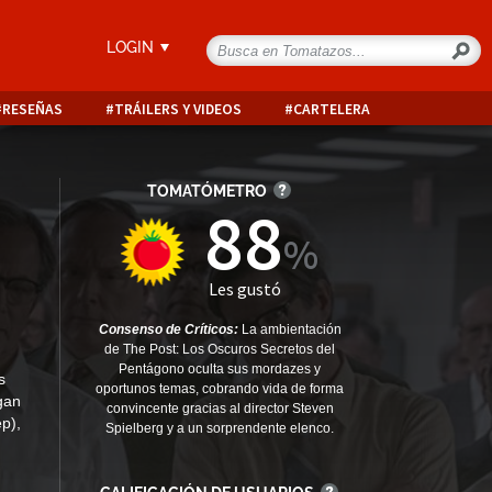
LOGIN
RESEÑAS
TRÁILERS Y VIDEOS
CARTELERA
TOMATÓMETRO
88
Les gustó
Consenso de Críticos:
La ambientación
de The Post: Los Oscuros Secretos del
Pentágono oculta sus mordazes y
s
oportunos temas, cobrando vida de forma
gan
convincente gracias al director Steven
p),
Spielberg y a un sorprendente elenco.