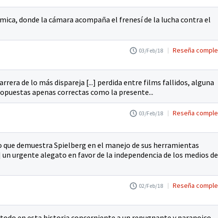
ámica, donde la cámara acompaña el frenesí de la lucha contra el
Reseña comple
03/Feb/18
rrera de lo más dispareja [...] perdida entre films fallidos, alguna
ropuestas apenas correctas como la presente...
Reseña comple
03/Feb/18
nio que demuestra Spielberg en el manejo de sus herramientas
.] un urgente alegato en favor de la independencia de los medios de
Reseña comple
02/Feb/18
todo en esta historia concerniente a un repugnante y paranoico