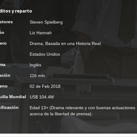
ditos y reparto
ctores
Steven Spielberg
ón
Liz Hannah
ero
Drama
,
Basada en una Historia Real
s
Estados Unidos
oma
Inglés
ación
116 min.
reno
02 de Feb 2018
uilla Mundial
US$ 104.4M
ificación
Edad
13+ (Drama relevante y con buenas actuaciones
acerca de la libertad de prensa).