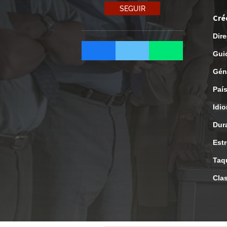
SEGUIR
Cré
Dire
Gui
Gén
Paí
Idi
Dur
Est
Taq
Clas