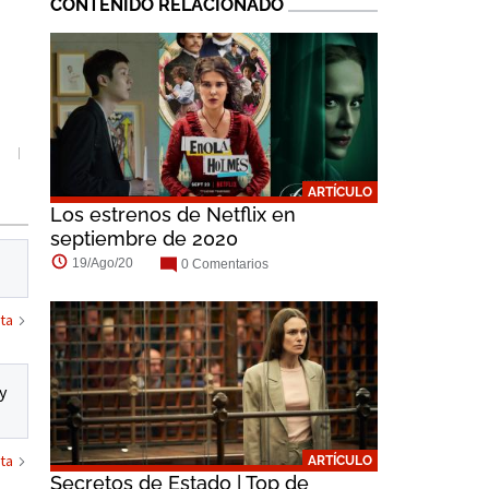
CONTENIDO RELACIONADO
Bradley Whitford
Carrie Coon
Jesse Plemons
ARTÍCULO
Los estrenos de Netflix en
septiembre de 2020
19/Ago/20
0 Comentarios
ta
y
ta
ARTÍCULO
Secretos de Estado | Top de