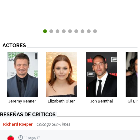
ACTORES
Jeremy Renner
Elizabeth Olsen
Jon Bernthal
Gil Bi
RESEÑAS DE CRÍTICOS
Richard Roeper
Chicago Sun-Times
11/Ago/17