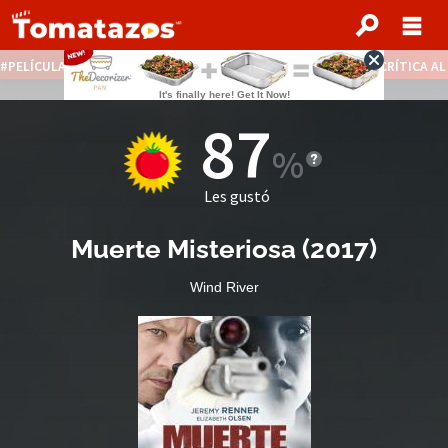
PELÍCULAS STREAMING GRATIS
NOTICIAS DESTACADAS
CRÍTICA A
87
Les gustó
Muerte Misteriosa
(
2017
)
Wind River