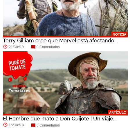
NOTICIA
Terry Gilliam cree que Marvel está afectando...
21/Dic/19
0 Comentarios
ARTÍCULO
El Hombre que mató a Don Quijote | Un viaje...
15/Dic/18
0 Comentarios