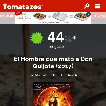
PELÍCULAS STREAMING GRATIS
NOTICIAS DESTACADAS
CRÍTICA A
44
Les gustó
El Hombre que mató a Don
Quijote
(
2017
)
The Man Who Killed Don Quixote