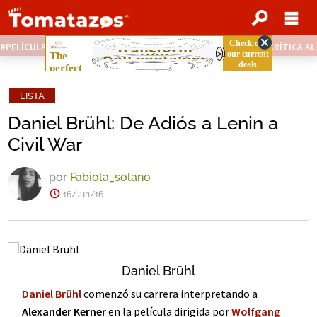
PELÍCULAS STREAMING GRATIS
NOTICIAS DESTACADAS
CRÍTICA A
LISTA
Daniel Brühl: De Adiós a Lenin a
Civil War
por
Fabiola_solano
16/Jun/16
Daniel Brühl
Daniel Brühl
comenzó su carrera interpretando a
Alexander Kerner
en la película dirigida por
Wolfgang