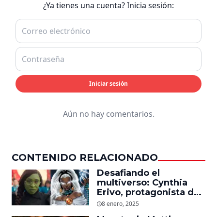
¿Ya tienes una cuenta? Inicia sesión:
Iniciar sesión
Aún no hay comentarios.
CONTENIDO RELACIONADO
Desafiando el
multiverso: Cynthia
Erivo, protagonista de
‘Wicked’, quiere ser
8 enero, 2025
Storm en el MCU