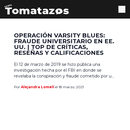
OPERACIÓN VARSITY BLUES:
FRAUDE UNIVERSITARIO EN EE.
UU. | TOP DE CRÍTICAS,
RESEÑAS Y CALIFICACIONES
El 12 de marzo de 2019 se hizo pública una
investigación hecha por el FBI en donde se
revelaba la conspiración y fraude cometido por un
grupo de personas pertenecientes a la élite de
Por
Alejandra Lomelí
el 18 marzo, 2021
Estados Unidos y los jefes de admisión de algunas
de las universidades más privilegiadas del país. El
pasado 17 de marzo, […]