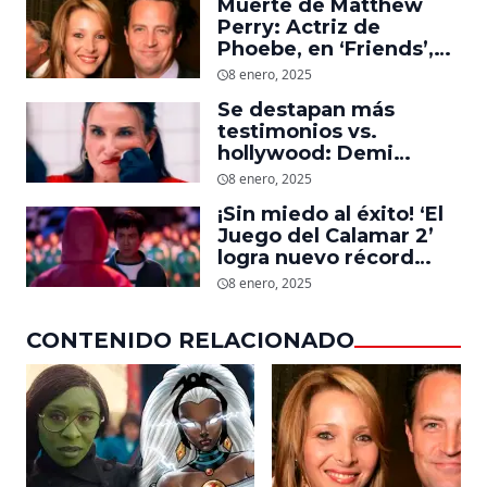
Muerte de Matthew
Perry: Actriz de
Phoebe, en ‘Friends’,
descubre un emotivo
8 enero, 2025
mensaje que el actor le
Se destapan más
dejó
testimonios vs.
hollywood: Demi
Moore, protagonista de
8 enero, 2025
‘La Sustancia’, revela el
¡Sin miedo al éxito! ‘El
daño que le hizo la
Juego del Calamar 2’
industria a su cuerpo
logra nuevo récord
mundial en tan solo 11
8 enero, 2025
días en Netflix
CONTENIDO RELACIONADO