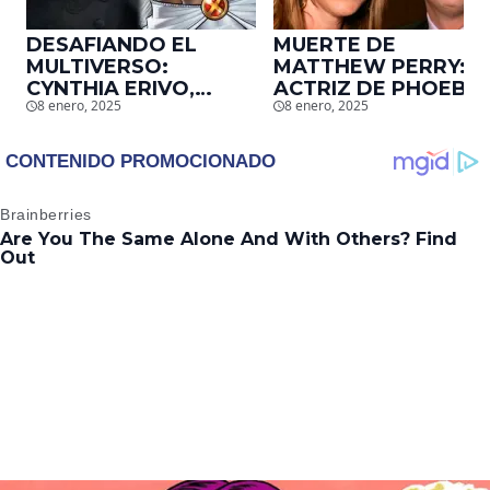
DESAFIANDO EL
MUERTE DE
MULTIVERSO:
MATTHEW PERRY:
CYNTHIA ERIVO,
ACTRIZ DE PHOEBE,
8 enero, 2025
8 enero, 2025
PROTAGONISTA DE
EN ‘FRIENDS’,
‘WICKED’, QUIERE
DESCUBRE UN
SER STORM EN EL
EMOTIVO MENSAJE
MCU
QUE EL ACTOR LE
DEJÓ