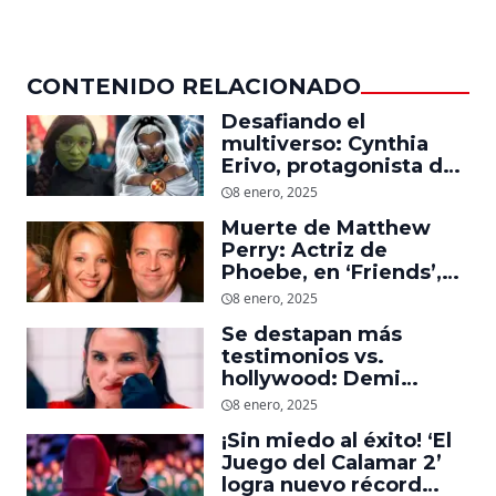
CONTENIDO RELACIONADO
Desafiando el
multiverso: Cynthia
Erivo, protagonista de
‘Wicked’, quiere ser
8 enero, 2025
Storm en el MCU
Muerte de Matthew
Perry: Actriz de
Phoebe, en ‘Friends’,
descubre un emotivo
8 enero, 2025
mensaje que el actor le
Se destapan más
dejó
testimonios vs.
hollywood: Demi
Moore, protagonista de
8 enero, 2025
‘La Sustancia’, revela el
¡Sin miedo al éxito! ‘El
daño que le hizo la
Juego del Calamar 2’
industria a su cuerpo
logra nuevo récord