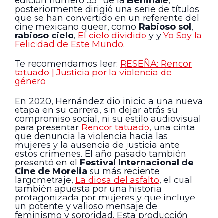
edición número 53º de la
Berlinale
,
posteriormente dirigió una serie de títulos
que se han convertido en un referente del
cine mexicano queer, como
Rabioso sol
,
rabioso cielo
,
El cielo dividido
y y
Yo Soy la
Felicidad de Este Mundo
.
Te recomendamos leer:
RESEÑA: Rencor
tatuado | Justicia por la violencia de
género
En 2020, Hernández dio inicio a una nueva
etapa en su carrera, sin dejar atrás su
compromiso social, ni su estilo audiovisual
para presentar
Rencor tatuado
, una cinta
que denuncia la violencia hacia las
mujeres y la ausencia de justicia ante
estos crímenes. El año pasado también
presentó en el
Festival Internacional de
Cine de Morelia
su más reciente
largometraje,
La diosa del asfalto
, el cual
también apuesta por una historia
protagonizada por mujeres y que incluye
un potente y valioso mensaje de
feminismo y sororidad. Esta producción