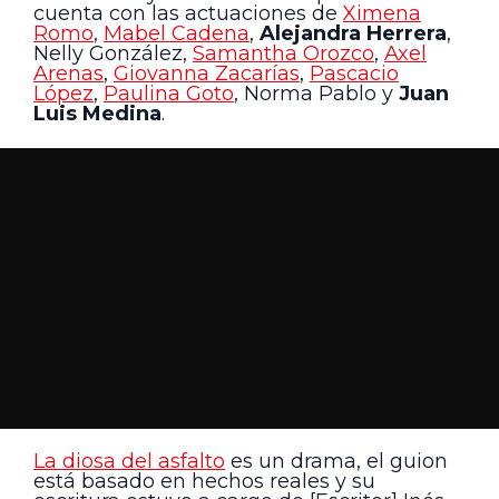
cuenta con las actuaciones de
Ximena
Romo
,
Mabel Cadena
,
Alejandra Herrera
,
Nelly González,
Samantha Orozco
,
Axel
Arenas
,
Giovanna Zacarías
,
Pascacio
López
,
Paulina Goto
, Norma Pablo y
Juan
Luis Medina
.
La diosa del asfalto
es un drama, el guion
está basado en hechos reales y su