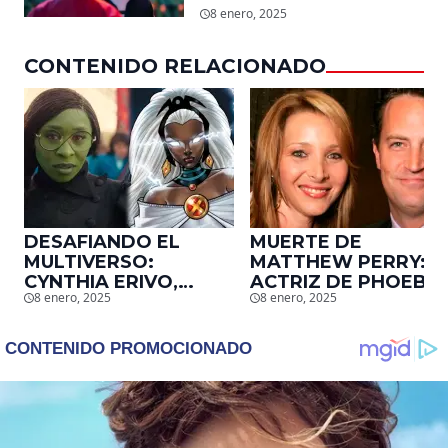
mundial en tan solo 11
8 enero, 2025
días en Netflix
CONTENIDO RELACIONADO
DESAFIANDO EL
MUERTE DE
MULTIVERSO:
MATTHEW PERRY:
CYNTHIA ERIVO,
ACTRIZ DE PHOEBE,
8 enero, 2025
8 enero, 2025
PROTAGONISTA DE
EN ‘FRIENDS’,
‘WICKED’, QUIERE
DESCUBRE UN
SER STORM EN EL
EMOTIVO MENSAJE
MCU
QUE EL ACTOR LE
DEJÓ