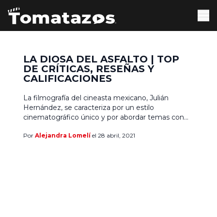
LA DIOSA DEL ASFALTO | TOP
DE CRÍTICAS, RESEÑAS Y
CALIFICACIONES
La filmografía del cineasta mexicano, Julián
Hernández, se caracteriza por un estilo
cinematográfico único y por abordar temas con
importantes mensajes sociales. El realizador ha
Por
Alejandra Lomelí
el 28 abril, 2021
dirigido seis largometrajes y más de veinte
cortometrajes que han recorrido cientos de
festivales de cine alrededor del mundo. Su ópera
prima Mil nubes de paz cercan el cielo, amor, […]