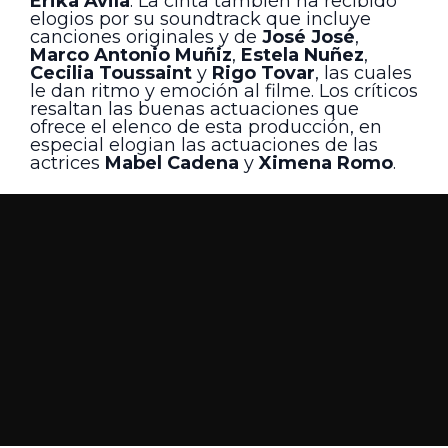
Erika Ávila
. La cinta también ha recibido
elogios por su soundtrack que incluye
canciones originales y de
José José
,
Marco Antonio Muñiz
,
Estela Nuñez
,
Cecilia Toussaint
y
Rigo Tovar
, las cuales
le dan ritmo y emoción al filme. Los críticos
resaltan las buenas actuaciones que
ofrece el elenco de esta producción, en
especial elogian las actuaciones de las
actrices
Mabel Cadena
y
Ximena Romo
.