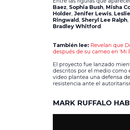
Entre las figuras que aparece
Baez
,
Sophia Bush
,
Misha Co
Holder
,
Jenifer Lewis
,
Lesli
Ringwald
,
Sheryl Lee Ralph
,
Bradley Whitford
.
También lee:
Revelan que Do
después de su cameo en ‘Mi P
El proyecto fue lanzado mie
descritos por el medio como e
video plantea una defensa de 
resistencia ante el autoritari
MARK RUFFALO HABL