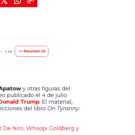
Resumen IA
1.1x
▾
 Apatow
y otras figuras del
eo publicado el 4 de julio
Donald Trump
. El material,
ecciones del libro
On Tyranny:
rt De Niro, Whoopi Goldberg y