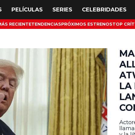
MÁS RECIENTE
TENDENCIAS
PRÓXIMOS ESTRENOS
TOP CRÍT
MA
AL
AT
LA
LA
CO
Actor
llama
y la l