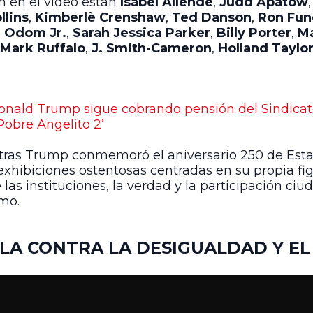
n en el video están
Isabel Allende
,
Judd Apatow
llins
,
Kimberlè Crenshaw
,
Ted Danson
,
Ron Fun
e Odom Jr.
,
Sarah Jessica Parker
,
Billy Porter
,
Ma
Mark Ruffalo
,
J. Smith-Cameron
,
Holland Taylo
nald Trump sigue cobrando pensión del Sindicat
obre Angelito 2’
ntras Trump conmemoró el aniversario 250 de Est
xhibiciones ostentosas centradas en su propia figu
las instituciones, la verdad y la participación c
smo.
A CONTRA LA DESIGUALDAD Y EL