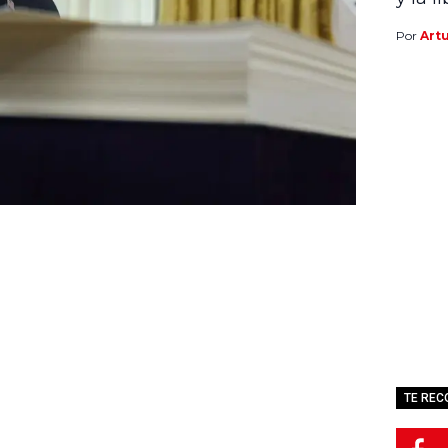
Por
Art
TE RE