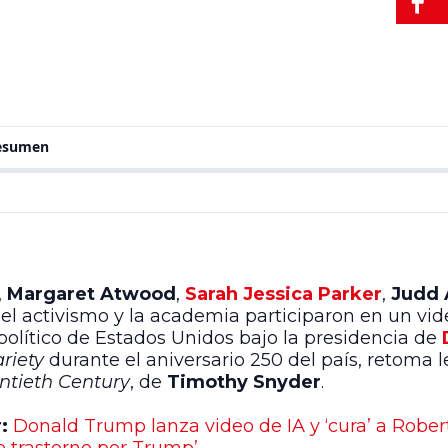
resumen
,
Margaret Atwood
,
Sarah Jessica Parker
,
Judd
a, el activismo y la academia participaron en un vid
político de Estados Unidos bajo la presidencia de
ariety
durante el aniversario 250 del país, retoma l
ntieth Century
, de
Timothy Snyder
.
r:
Donald Trump lanza video de IA y ‘cura’ a Robe