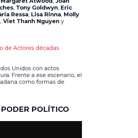
,
Margaret Atwood
,
Joan
ches
,
Tony Goldwyn
,
Eric
ria Ressa
,
Lisa Rinna
,
Molly
r
,
Viet Thanh Nguyen
y
o de Actores décadas
ados Unidos con actos
ra. Frente a ese escenario, el
iudadana como formas de
 PODER POLÍTICO