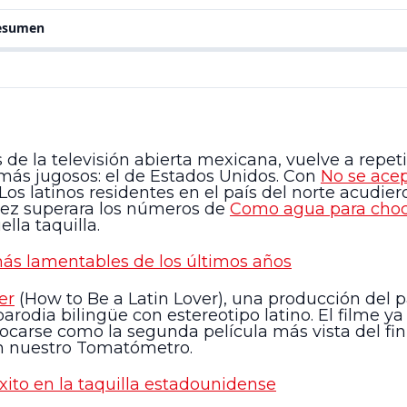
resumen
s de la televisión abierta mexicana, vuelve a repeti
s más jugosos: el de Estados Unidos. Con
No se ace
os latinos residentes en el país del norte acudier
bez superara los números de
Como agua para choc
la taquilla.
s lamentables de los últimos años
er
(How to Be a Latin Lover), una producción del p
arodia bilingüe con estereotipo latino. El filme y
olocarse como la segunda película más vista del f
 en nuestro Tomatómetro.
xito en la taquilla estadounidense