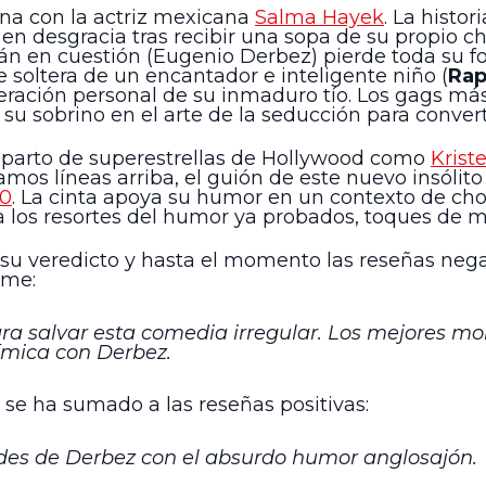
a con la actriz mexicana
Salma Hayek
. La histo
n desgracia tras recibir una sopa de su propio c
án en cuestión (Eugenio Derbez) pierde toda su for
soltera de un encantador e inteligente niño (
Rap
peración personal de su inmaduro tío. Los gags más
 su sobrino en el arte de la seducción para conver
 reparto de superestrellas de Hollywood como
Krist
amos líneas arriba, el guión de este nuevo insóli
40
. La cinta apoya su humor en un contexto de ch
a los resortes del humor ya probados, toques de 
 su veredicto y hasta el momento las reseñas nega
lme:
ara salvar esta comedia irregular. Los mejores m
ímica con Derbez.
se ha sumado a las reseñas positivas:
des de Derbez con el absurdo humor anglosajón.