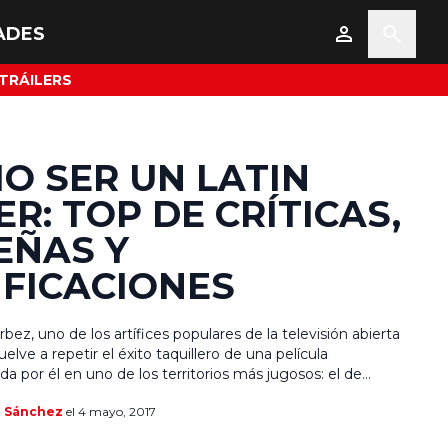
ADES
TRÁILERS
O SER UN LATIN
ER: TOP DE CRÍTICAS,
EÑAS Y
IFICACIONES
ez, uno de los artífices populares de la televisión abierta
elve a repetir el éxito taquillero de una película
a por él en uno de los territorios más jugosos: el de
dos. Con No se aceptan devoluciones, el comediante
a Sánchez
el 4 mayo, 2017
ró la simpatía del público estadounidense. Los latinos
n el país […]