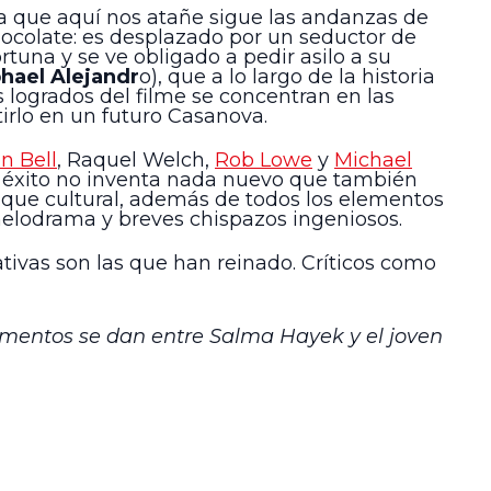
ria que aquí nos atañe sigue las andanzas de
hocolate: es desplazado por un seductor de
tuna y se ve obligado a pedir asilo a su
hael Alejandr
o), que a lo largo de la historia
 logrados del filme se concentran en las
tirlo en un futuro Casanova.
en Bell
, Raquel Welch,
Rob Lowe
y
Michael
to éxito no inventa nada nuevo que también
oque cultural, además de todos los elementos
melodrama y breves chispazos ingeniosos.
tivas son las que han reinado. Críticos como
omentos se dan entre Salma Hayek y el joven