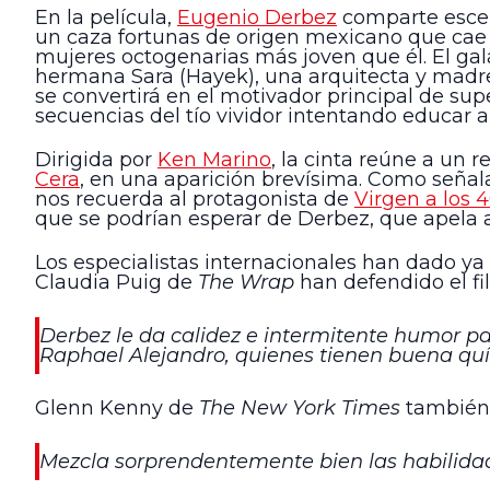
En la película,
Eugenio Derbez
comparte escen
un caza fortunas de origen mexicano que cae e
mujeres octogenarias más joven que él. El gal
hermana Sara (Hayek), una arquitecta y madre 
se convertirá en el motivador principal de su
secuencias del tío vividor intentando educar a
Dirigida por
Ken Marino
, la cinta reúne a un
Cera
, en una aparición brevísima. Como señal
nos recuerda al protagonista de
Virgen a los 
que se podrían esperar de Derbez, que apela 
Los especialistas internacionales han dado ya
Claudia Puig de
The Wrap
han defendido el fi
Derbez le da calidez e intermitente humor p
Raphael Alejandro, quienes tienen buena qu
Glenn Kenny de
The New York Times
también 
Mezcla sorprendentemente bien las habilida