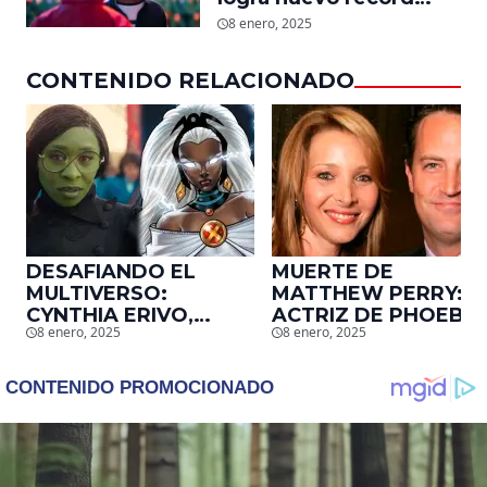
mundial en tan solo 11
8 enero, 2025
días en Netflix
CONTENIDO RELACIONADO
DESAFIANDO EL
MUERTE DE
MULTIVERSO:
MATTHEW PERRY:
CYNTHIA ERIVO,
ACTRIZ DE PHOEBE,
8 enero, 2025
8 enero, 2025
PROTAGONISTA DE
EN ‘FRIENDS’,
‘WICKED’, QUIERE
DESCUBRE UN
SER STORM EN EL
EMOTIVO MENSAJE
MCU
QUE EL ACTOR LE
DEJÓ