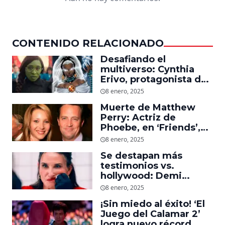
CONTENIDO RELACIONADO
Desafiando el
multiverso: Cynthia
Erivo, protagonista de
‘Wicked’, quiere ser
8 enero, 2025
Storm en el MCU
Muerte de Matthew
Perry: Actriz de
Phoebe, en ‘Friends’,
descubre un emotivo
8 enero, 2025
mensaje que el actor le
Se destapan más
dejó
testimonios vs.
hollywood: Demi
Moore, protagonista de
8 enero, 2025
‘La Sustancia’, revela el
¡Sin miedo al éxito! ‘El
daño que le hizo la
Juego del Calamar 2’
industria a su cuerpo
logra nuevo récord