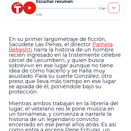
Escuchar resumen
1.1x
▾
0:00
En su primer largometraje de ficción,
Sacúdete Las Penas, el director
Pamela
Beheshti
narra la historia de un hombre
recién ingresado en la tristemente célebre
cárcel de Lecumberri, y quien busca
sobrevivir en ese lugar aunque no tiene
idea de cómo hacerlo y se halla muy
asustado. Para su suerte González, otro
preso que lleva más tiempo en ese lugar
se apiada de él, poniéndole bajo su
protección.
Mientras ambos trabajan en la librería del
lugar, el veterano reo le pone música en
un tornamesa, y comienza a narrarle la
historia de un legendario convicto
encerrado en ese penal años atrás. Es así
como entra a escena Pepe Frituras, un