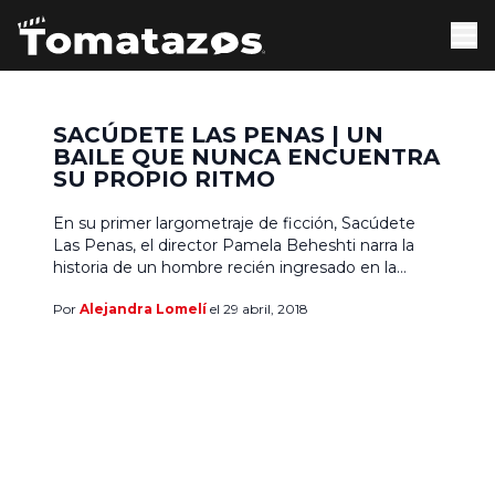
SACÚDETE LAS PENAS | UN
BAILE QUE NUNCA ENCUENTRA
SU PROPIO RITMO
En su primer largometraje de ficción, Sacúdete
Las Penas, el director Pamela Beheshti narra la
historia de un hombre recién ingresado en la
tristemente célebre cárcel de Lecumberri, y quien
Por
Alejandra Lomelí
el 29 abril, 2018
busca sobrevivir en ese lugar aunque no tiene
idea de cómo hacerlo y se halla muy asustado.
Para su suerte González, otro preso que lleva […]