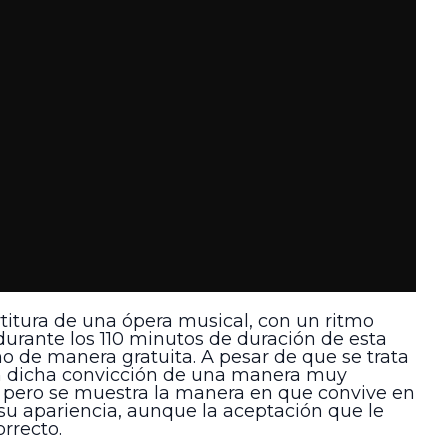
artitura de una ópera musical, con un ritmo
durante los 110 minutos de duración de esta
o de manera gratuita. A pesar de que se trata
en dicha convicción de una manera muy
s, pero se muestra la manera en que convive en
su apariencia, aunque la aceptación que le
rrecto.