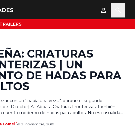
ADES
TRÁILERS
EÑA: CRIATURAS
NTERIZAS | UN
NTO DE HADAS PARA
LTOS
zar con un ''había una vez…'', porque el segundo
 de [Director] Ali Abbasi, Criaturas Fronterizas, también
un cuento moderno de hadas para adultos. No es casualidad,
ion de esta película está basado en una historia del escritor
a Lomelí
el 21 noviembre, 2019
tor] John Ajvide Lindqvist , también autor de la novela […]