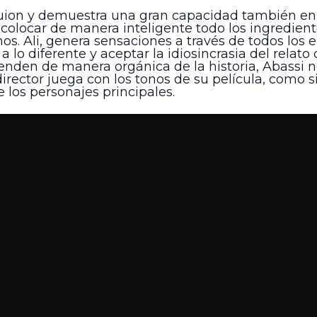
guion y demuestra una gran capacidad también en l
 colocar de manera inteligente todo los ingredie
. Ali, genera sensaciones a través de todos los e
lo diferente y aceptar la idiosincrasia del relato
enden de manera orgánica de la historia, Abassi no
 director juega con los tonos de su película, como 
 los personajes principales.