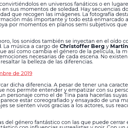
 convirtiéndolos en universos fanáticos o en lugar
 en sus momentos de soledad. Hay secuencias don
idad que recogen las imágenes. La fotografía desta
ormación más importante y todo está enmarcado a l
oya por momentos en planos semi subjetivos que n
onoro, los sonidos también se inyectan en el oído
. La música a cargo de
Christoffer Berg
y
Martin
 que así como cambia el género de la película, la 
 emociones necesarias de cada escena. No existen 
esaltar la belleza de las diferencias.
embre de 2019
car dicha diferencia. A pesar de tener una caract
que nos permite entender y empatizar con su person
 un personaje como el de Tina para hacerlas suyas 
 parece estar coreografiado y ensayado de una man
es se sienten vivos gracias a los actores, sus reacc
tas del género fantástico con las que puede cerrar
ástico con influencias surrealistas y noir. Con u