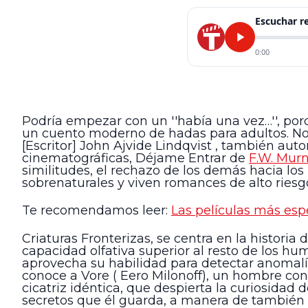
Escuchar 
0:00
Podría empezar con un ''había una vez…'', porq
un cuento moderno de hadas para adultos. No e
[Escritor] John Ajvide Lindqvist , también auto
cinematográficas, Déjame Entrar de
F.W. Mur
similitudes, el rechazo de los demás hacia los 
sobrenaturales y viven romances de alto riesg
Te recomendamos leer:
Las películas más es
Criaturas Fronterizas, se centra en la historia d
capacidad olfativa superior al resto de los hum
aprovecha su habilidad para detectar anomalías
conoce a Vore ( Eero Milonoff), un hombre co
cicatriz idéntica, que despierta la curiosidad
secretos que él guarda, a manera de también 