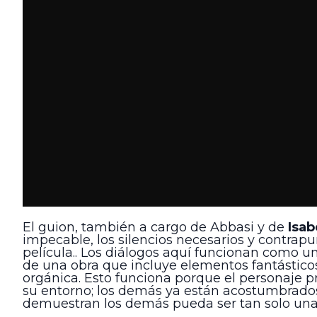
El guion, también a cargo de Abbasi y de
Isab
impecable, los silencios necesarios y contrap
película.. Los diálogos aquí funcionan como u
de una obra que incluye elementos fantástico
orgánica. Esto funciona porque el personaje p
su entorno; los demás ya están acostumbrados
demuestran los demás pueda ser tan solo una 