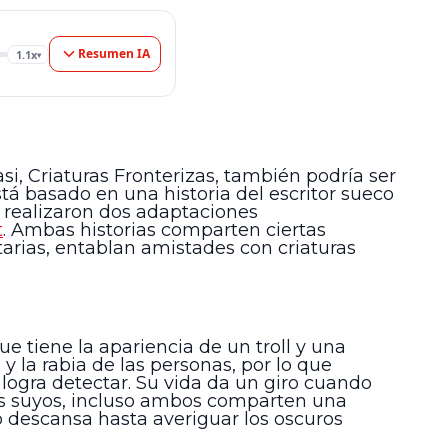
Resumen IA
1.1x
▾
i, Criaturas Fronterizas, también podría ser
tá basado en una historia del escritor sueco
se realizaron dos adaptaciones
t
. Ambas historias comparten ciertas
itarias, entablan amistades con criaturas
e tiene la apariencia de un troll y una
y la rabia de las personas, por lo que
 logra detectar. Su vida da un giro cuando
los suyos, incluso ambos comparten una
no descansa hasta averiguar los oscuros