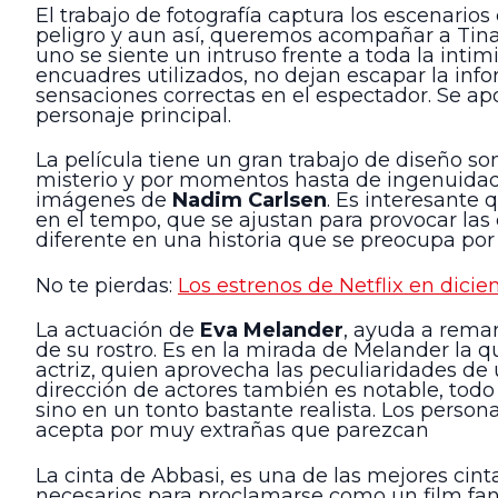
El trabajo de fotografía captura los escenarios
peligro y aun así, queremos acompañar a Tina
uno se siente un intruso frente a toda la intim
encuadres utilizados, no dejan escapar la inf
sensaciones correctas en el espectador. Se ap
personaje principal.
La película tiene un gran trabajo de diseño s
misterio y por momentos hasta de ingenuidad
imágenes de
Nadim Carlsen
. Es interesante
en el tempo, que se ajustan para provocar las
diferente en una historia que se preocupa por r
No te pierdas:
Los estrenos de Netflix en dici
La actuación de
Eva Melander
, ayuda a remar
de su rostro. Es en la mirada de Melander la 
actriz, quien aprovecha las peculiaridades de
dirección de actores también es notable, todo
sino en un tonto bastante realista. Los personaj
acepta por muy extrañas que parezcan
La cinta de Abbasi, es una de las mejores cin
necesarios para proclamarse como un film fant