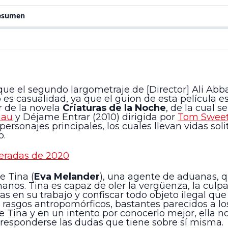
resumen
ue el segundo largometraje de [Director] Ali Abbas
s casualidad, ya que el guion de esta película es
r de la novela
Criaturas de la Noche
, de la cual 
nau
y Déjame Entrar (2010) dirigida por
Tom Swee
personajes principales, los cuales llevan vidas sol
o.
peradas de 2020
e Tina (
Eva Melander
), una agente de aduanas, qu
anos. Tina es capaz de oler la vergüenza, la culpa 
 en su trabajo y confiscar todo objeto ilegal que
n rasgos antropomórficos, bastantes parecidos a 
 de Tina y en un intento por conocerlo mejor, ella 
responderse las dudas que tiene sobre sí misma.