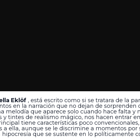
ella Eklöf
, está escrito como si se tratara de la p
untos en la narración que no dejan de sorprenden 
na melodía que aparece solo cuando hace falta y n
s y tintes de realismo mágico, nos hacen entrar 
rincipal tiene características poco convencionale
 a ella, aunque se le discrimine a momentos por 
hipocresía que se sustente en lo políticamente co