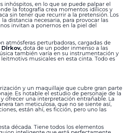
es inhóspitos, en lo que se puede palpar el
de la fotografía crea momentos idílicos y
ca sin tener que recurrir a la pretensión. Los
a distancia necesaria, para provocar las
os invitan a ponernos en la piel del
 con atmósferas perturbadoras, cargadas de
 Dirkov,
dota de un poder inmenso a las
música también varía en su instrumentación y
leitmotivs musicales en esta cinta. Todo es
erización y un maquillaje que cubre gran parte
aje. Es notable el estudio de personaje de la
y ofrecer una interpretación entrañable. La
era tan meticulosa, que no se siente así,
iones, están ahí, es ficción, pero uno las
 esta década. Tiene todos los elementos
n guion inteligente que está perfectamente