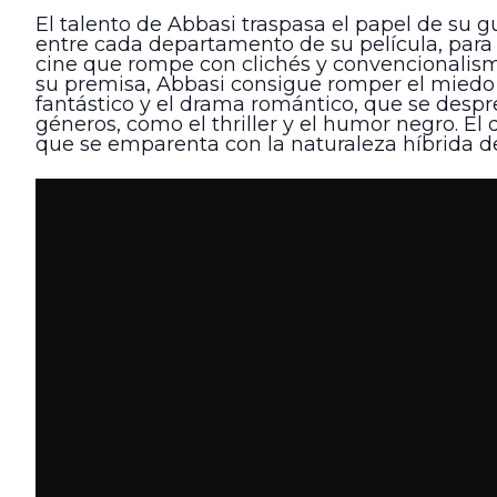
El talento de Abbasi traspasa el papel de su 
entre cada departamento de su película, para
cine que rompe con clichés y convencionalismos
su premisa, Abbasi consigue romper el miedo a 
fantástico y el drama romántico, que se despr
géneros, como el thriller y el humor negro. El
que se emparenta con la naturaleza híbrida de