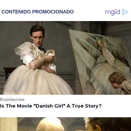
‘WICKED’, QUIERE
DESCUBRE UN
SER STORM EN EL
EMOTIVO MENSAJE
MCU
QUE EL ACTOR LE
DEJÓ