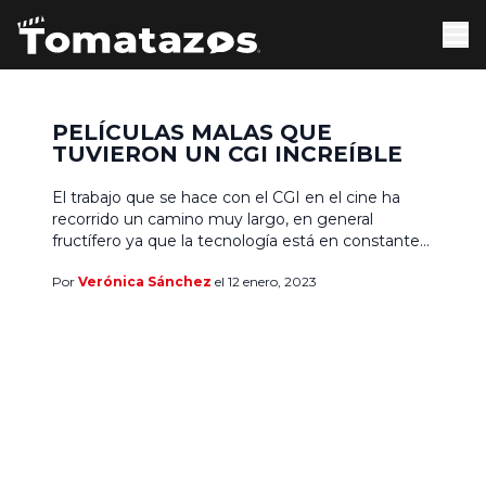
PELÍCULAS MALAS QUE
TUVIERON UN CGI INCREÍBLE
El trabajo que se hace con el CGI en el cine ha
recorrido un camino muy largo, en general
fructífero ya que la tecnología está en constante
cambio y es muy notorio el hecho de que cada
Por
Verónica Sánchez
el 12 enero, 2023
vez se pueden hacer más y mejores cosas para
que las ideas de guionistas y directores cobren
vida […]