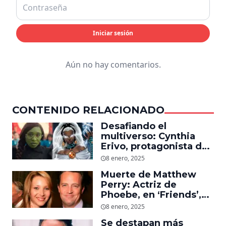
Iniciar sesión
Aún no hay comentarios.
CONTENIDO RELACIONADO
Desafiando el
multiverso: Cynthia
Erivo, protagonista de
‘Wicked’, quiere ser
8 enero, 2025
Storm en el MCU
Muerte de Matthew
Perry: Actriz de
Phoebe, en ‘Friends’,
descubre un emotivo
8 enero, 2025
mensaje que el actor le
Se destapan más
dejó