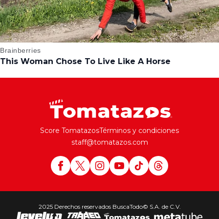
Score Tomatazos
Términos y condiciones
staff@tomatazos.com
2025 Derechos reservados BuscaTodo© S.A. de C.V.