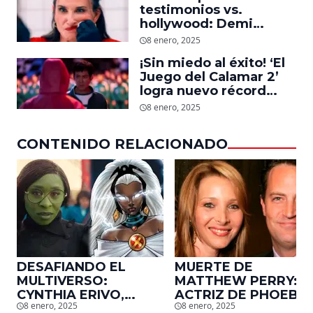
testimonios vs.
hollywood: Demi
Moore, protagonista de
8 enero, 2025
‘La Sustancia’, revela el
¡Sin miedo al éxito! ‘El
daño que le hizo la
Juego del Calamar 2’
industria a su cuerpo
logra nuevo récord
mundial en tan solo 11
8 enero, 2025
días en Netflix
CONTENIDO RELACIONADO
DESAFIANDO EL
MUERTE DE
MULTIVERSO:
MATTHEW PERRY:
CYNTHIA ERIVO,
ACTRIZ DE PHOEBE,
8 enero, 2025
8 enero, 2025
PROTAGONISTA DE
EN ‘FRIENDS’,