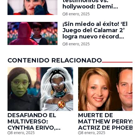
testimonios vs.
hollywood: Demi
Moore, protagonista de
8 enero, 2025
‘La Sustancia’, revela el
¡Sin miedo al éxito! ‘El
daño que le hizo la
Juego del Calamar 2’
industria a su cuerpo
logra nuevo récord
mundial en tan solo 11
8 enero, 2025
días en Netflix
CONTENIDO RELACIONADO
DESAFIANDO EL
MUERTE DE
MULTIVERSO:
MATTHEW PERRY:
CYNTHIA ERIVO,
ACTRIZ DE PHOEBE,
8 enero, 2025
8 enero, 2025
PROTAGONISTA DE
EN ‘FRIENDS’,