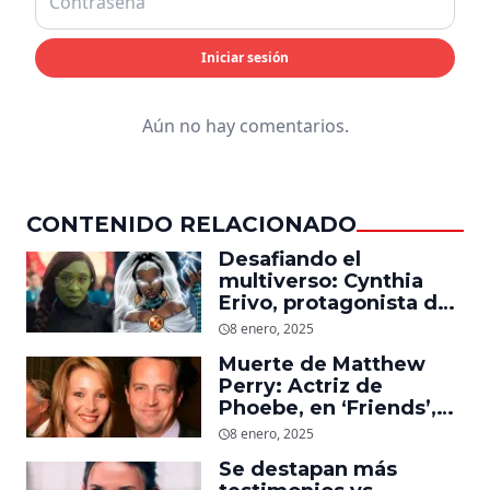
Iniciar sesión
Aún no hay comentarios.
CONTENIDO RELACIONADO
Desafiando el
multiverso: Cynthia
Erivo, protagonista de
‘Wicked’, quiere ser
8 enero, 2025
Storm en el MCU
Muerte de Matthew
Perry: Actriz de
Phoebe, en ‘Friends’,
descubre un emotivo
8 enero, 2025
mensaje que el actor le
Se destapan más
dejó