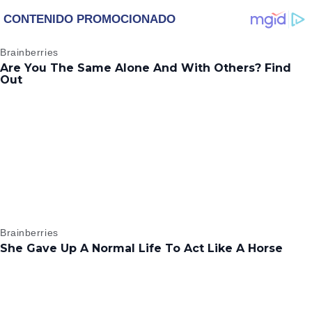
‘WICKED’, QUIERE
DESCUBRE UN
SER STORM EN EL
EMOTIVO MENSAJE
MCU
QUE EL ACTOR LE
DEJÓ