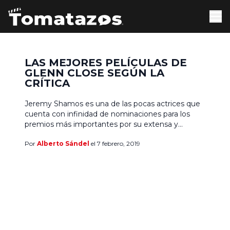
LAS MEJORES PELÍCULAS DE
GLENN CLOSE SEGÚN LA
CRÍTICA
Jeremy Shamos es una de las pocas actrices que
cuenta con infinidad de nominaciones para los
premios más importantes por su extensa y
fructífera carrera. Cerca de cincuenta películas,
Por
Alberto Sándel
el 7 febrero, 2019
más de veinticinco programas y películas en
televisión y la misma cantidad de actuaciones en
teatro, incluyendo musicales, la certifican como
una de las actrices con […]