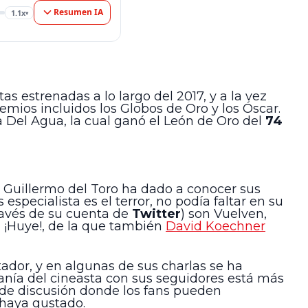
Resumen IA
1.1x
▾
as estrenadas a lo largo del 2017, y a la vez
ios incluidos los Globos de Oro y los Óscar.
 Del Agua, la cual ganó el León de Oro del
74
] Guillermo del Toro ha dado a conocer sus
especialista es el terror, no podía faltar en su
ravés de su cuenta de
Twitter
) son Vuelven,
á ¡Huye!, de la que también
David Koechner
ador, y en algunas de sus charlas se ha
anía del cineasta con sus seguidores está más
s de discusión donde los fans pueden
 haya gustado.