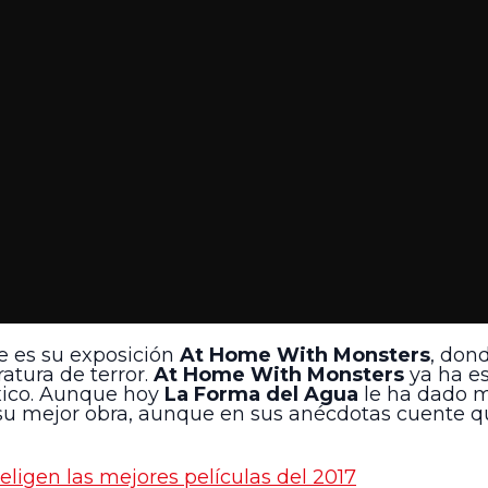
e es su exposición
At Home With Monsters
, don
ratura de terror.
At Home With Monsters
ya ha e
xico. Aunque hoy
La Forma del Agua
le ha dado m
su mejor obra, aunque en sus anécdotas cuente q
eligen las mejores películas del 2017