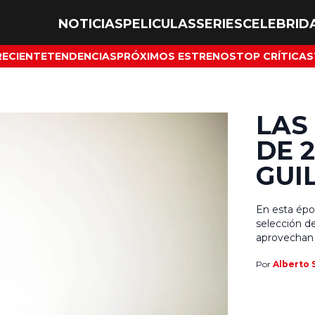
NOTICIAS
PELICULAS
SERIES
CELEBRID
RECIENTE
TENDENCIAS
PRÓXIMOS ESTRENOS
TOP CRÍTICAS
LAS
DE 
GUI
En esta époc
selección de
aprovechan 
resonar en 
Por
Alberto 
Óscar. Una d