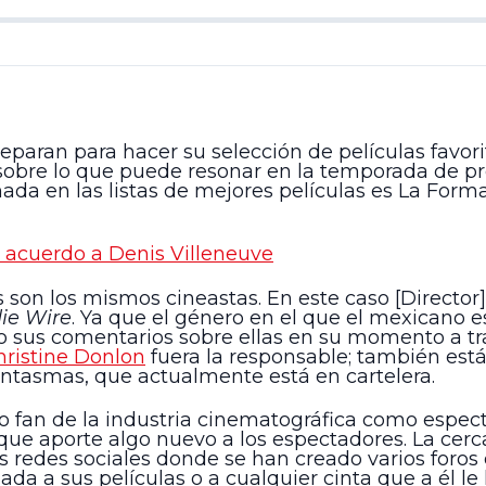
reparan para hacer su selección de películas favorit
obre lo que puede resonar en la temporada de prem
da en las listas de mejores películas es La Forma
e acuerdo a Denis Villeneuve
s son los mismos cineastas. En este caso [Director
die Wire
. Ya que el género en el que el mexicano es 
izo sus comentarios sobre ellas en su momento a t
hristine Donlon
fuera la responsable; también est
Fantasmas, que actualmente está en cartelera.
o fan de la industria cinematográfica como espect
que aporte algo nuevo a los espectadores. La cerc
as redes sociales donde se han creado varios foro
ada a sus películas o a cualquier cinta que a él le