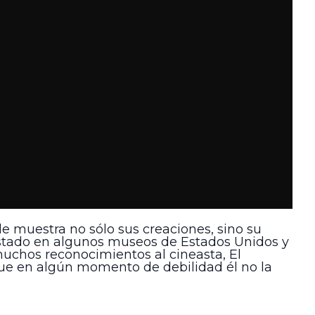
de muestra no sólo sus creaciones, sino su
stado en algunos museos de Estados Unidos y
uchos reconocimientos al cineasta, El
ue en algún momento de debilidad él no la