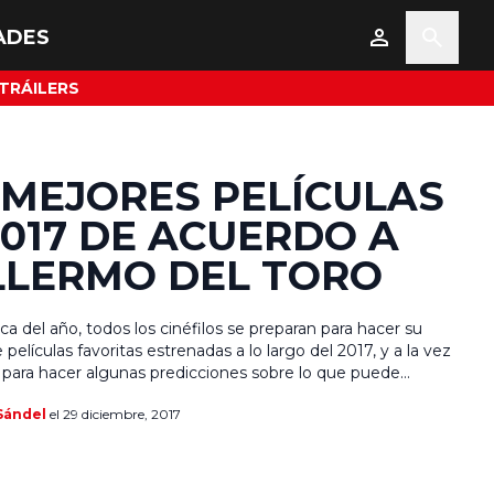
ADES
TRÁILERS
 MEJORES PELÍCULAS
2017 DE ACUERDO A
LLERMO DEL TORO
a del año, todos los cinéfilos se preparan para hacer su
 películas favoritas estrenadas a lo largo del 2017, y a la vez
para hacer algunas predicciones sobre lo que puede
la temporada de premios incluidos los Globos de Oro y los
Sándel
el 29 diciembre, 2017
e las películas que […]