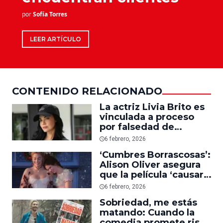
por
Sofía Torres
LEER ARTÍCULO
CONTENIDO RELACIONADO
La actriz Livia Brito es
vinculada a proceso
por falsedad de
declaraciones en el
6 febrero, 2026
caso del fotógrafo
‘Cumbres Borrascosas’:
Ernesto Zepeda
Alison Oliver asegura
que la película ‘causará
revuelo’ y defiende la
6 febrero, 2026
visión creativa de
Sobriedad, me estás
Emerald Fennell
matando: Cuando la
comedia promete risas