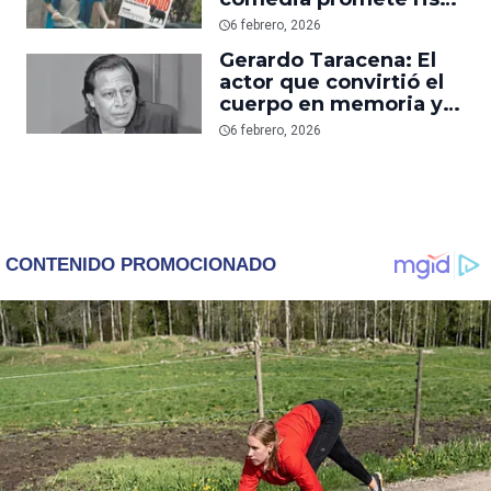
y termina dándote un
6 febrero, 2026
golpe seco en el pecho
Gerardo Taracena: El
actor que convirtió el
cuerpo en memoria y
la raíz en cine
6 febrero, 2026