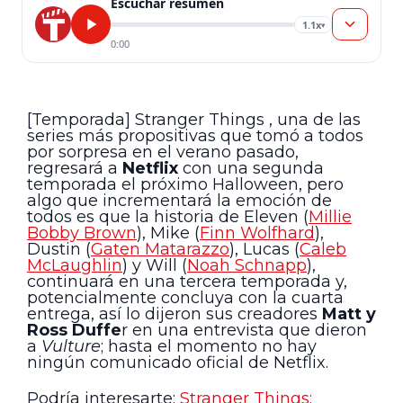
Escuchar resumen
1.1x
▾
0:00
[Temporada] Stranger Things , una de las
series más propositivas que tomó a todos
por sorpresa en el verano pasado,
regresará a
Netflix
con una segunda
temporada el próximo Halloween, pero
algo que incrementará la emoción de
todos es que la historia de Eleven (
Millie
Bobby Brown
), Mike (
Finn Wolfhard
),
Dustin (
Gaten Matarazzo
), Lucas (
Caleb
McLaughlin
) y Will (
Noah Schnapp
),
continuará en una tercera temporada y,
potencialmente concluya con la cuarta
entrega, así lo dijeron sus creadores
Matt y
Ross Duffe
r en una entrevista que dieron
a
Vulture
; hasta el momento no hay
ningún comunicado oficial de Netflix.
Podría interesarte:
Stranger Things: