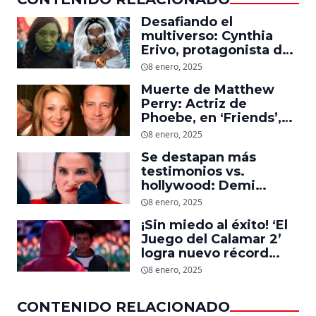
Desafiando el
multiverso: Cynthia
Erivo, protagonista de
‘Wicked’, quiere ser
8 enero, 2025
Storm en el MCU
Muerte de Matthew
Perry: Actriz de
Phoebe, en ‘Friends’,
descubre un emotivo
8 enero, 2025
mensaje que el actor le
Se destapan más
dejó
testimonios vs.
hollywood: Demi
Moore, protagonista de
8 enero, 2025
‘La Sustancia’, revela el
¡Sin miedo al éxito! ‘El
daño que le hizo la
Juego del Calamar 2’
industria a su cuerpo
logra nuevo récord
mundial en tan solo 11
8 enero, 2025
días en Netflix
CONTENIDO RELACIONADO