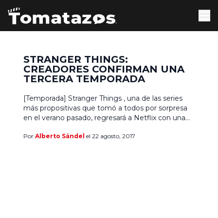
STRANGER THINGS:
CREADORES CONFIRMAN UNA
TERCERA TEMPORADA
[Temporada] Stranger Things , una de las series
más propositivas que tomó a todos por sorpresa
en el verano pasado, regresará a Netflix con una
segunda temporada el próximo Halloween, pero
Por
Alberto Sándel
el 22 agosto, 2017
algo que incrementará la emoción de todos es
que la historia de Eleven (Millie Bobby Brown),
Mike (Finn Wolfhard), Dustin (Gaten Matarazzo),
Lucas (Caleb […]