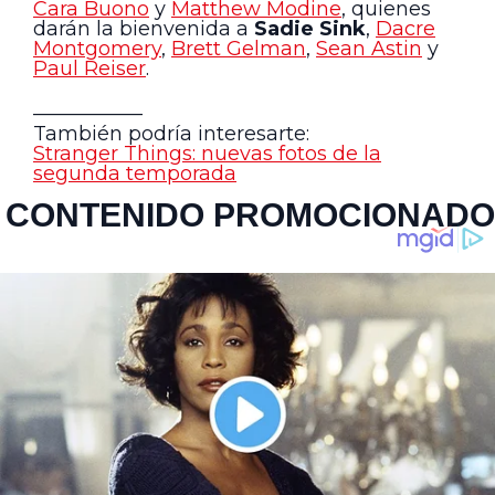
Cara Buono
y
Matthew Modine
, quienes
darán la bienvenida a
Sadie Sink
,
Dacre
Montgomery
,
Brett Gelman
,
Sean Astin
y
Paul Reiser
.
—————–
También podría interesarte:
Stranger Things: nuevas fotos de la
segunda temporada