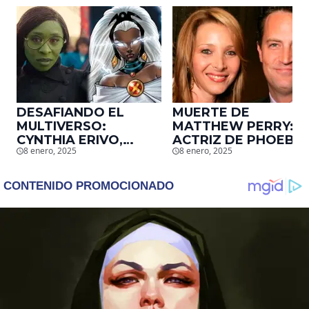
DESAFIANDO EL
MUERTE DE
MULTIVERSO:
MATTHEW PERRY:
CYNTHIA ERIVO,
ACTRIZ DE PHOEBE,
8 enero, 2025
8 enero, 2025
PROTAGONISTA DE
EN ‘FRIENDS’,
‘WICKED’, QUIERE
DESCUBRE UN
SER STORM EN EL
EMOTIVO MENSAJE
MCU
QUE EL ACTOR LE
DEJÓ