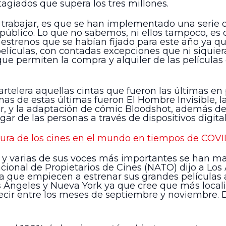
agiados que supera los tres millones.
 a trabajar, es que se han implementado una serie
l público. Lo que no sabemos, ni ellos tampoco, e
 estrenos que se habían fijado para este año ya q
lículas, con contadas excepciones que ni siquiera 
ue permiten la compra y alquiler de las películas 
artelera aquellas cintas que fueron las últimas e
as de estas últimas fueron El Hombre Invisible, 
ar, y la adaptación de cómic Bloodshot, además de
ar de las personas a través de dispositivos digital
tura de los cines en el mundo en tiempos de COVI
a y varias de sus voces más importantes se han m
Nacional de Propietarios de Cines (NATO) dijo a Lo
a que empiecen a estrenar sus grandes películas a
Ángeles y Nueva York ya que cree que más locali
ecir entre los meses de septiembre y noviembre. 