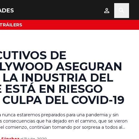
ADES
TRÁILERS
CUTIVOS DE
LYWOOD ASEGURAN
 LA INDUSTRIA DEL
E ESTÁ EN RIESGO
 CULPA DEL COVID-19
va nunca estaremos preparados para una pandemia y sin
s consecuencias que ha dejado en el camino, que se vieron
 el comienzo, continúan tomando por sorpresa a todos al
vos niveles. El comercio, que suele ser el sector más
a Sánchez
el 11 julio, 2020