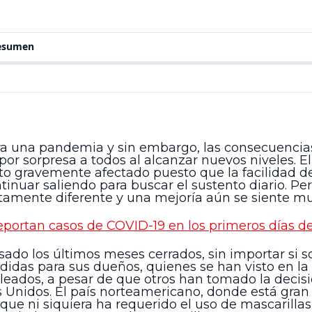
resumen
ra una pandemia y sin embargo, las consecuencias
r sorpresa a todos al alcanzar nuevos niveles. El
to gravemente afectado puesto que la facilidad d
inuar saliendo para buscar el sustento diario. Pe
etamente diferente y una mejoría aún se siente muy
eportan casos de COVID-19 en los primeros días d
ado los últimos meses cerrados, sin importar si s
rdidas para sus dueños, quienes se han visto en l
eados, a pesar de que otros han tomado la decisi
Unidos. El país norteamericano, donde está gran p
 que ni siquiera ha requerido el uso de mascarilla