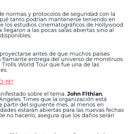
 de normas y protocolos de seguridad con la
s qué tanto podrían mantenerse teniendo en
ue los estudios cinematográficos de Hollywood
llegaron a las pocas salas abiertas sino al
disponibles.
n proyectarse antes de que muchos países
la flamante entrega del universo de monstruos
 Trolls World Tour que fue una de las
es.
D-19?
anifestado sobre el tema.
John Fithian
,
s Angeles Times que la organización está
 partir del siguiente mes, al menos en
dades estarán abiertas para las nuevas fechas
De no hacerlo, asegura que los daños serán