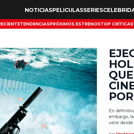
NOTICIAS
PELICULAS
SERIES
CELEBRID
RECIENTE
TENDENCIAS
PRÓXIMOS ESTRENOS
TOP CRÍTICAS
EJE
HOL
QUE
CIN
POR
En definiti
embargo, la
venir desde
alcanzar nue
Por
Verónic