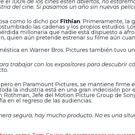
ue el 100% de los cines estén abiertos, no estare
stria del cine. Si pasamos un año sin nuevas pelíc
gosa como lo dicho por
Fithian
. Primeramente, la g
ostumbrado las cadenas y los propios estudios. Lo
pérdida millonaria que nadie está dispuesto a afr
lan, quien aún pretende estrenar su filme aún cua
oméstica en Warner Bros. Pictures también tuvo un
 trabajar con los expositores para descubrir có
to.
 pero en Paramount Pictures, se mantiene firme en
toda la industria está en una gran indecisión por
Tom Rothman, Jefe del Motion Picture Group de Sony
a en el regreso de las audiencias.
nera segura, hay mucho producto. No es una situ