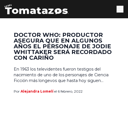
DOCTOR WHO: PRODUCTOR
ASEGURA QUE EN ALGUNOS
AÑOS EL PERSONAJE DE JODIE
WHITTAKER SERÁ RECORDADO
CON CARIÑO
En 1963 los televidentes fueron testigos del
nacimiento de uno de los personajes de Ciencia
Ficción más longevos que hasta hoy siguen
vigentes. Y es que no se trata de un personaje
Por
Alejandra Lomelí
el 6 febrero, 2022
que fue tan importante que se ha mantenido en
la mente de la audiencia, que es cierto, pero
además de eso los productores […]