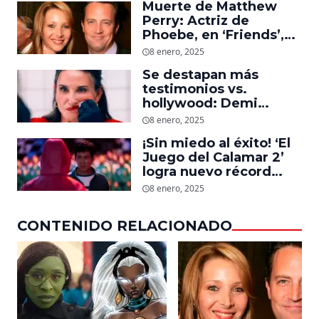
Muerte de Matthew
Perry: Actriz de
Phoebe, en ‘Friends’,
descubre un emotivo
8 enero, 2025
mensaje que el actor le
Se destapan más
dejó
testimonios vs.
hollywood: Demi
Moore, protagonista de
8 enero, 2025
‘La Sustancia’, revela el
¡Sin miedo al éxito! ‘El
daño que le hizo la
Juego del Calamar 2’
industria a su cuerpo
logra nuevo récord
mundial en tan solo 11
8 enero, 2025
días en Netflix
CONTENIDO RELACIONADO