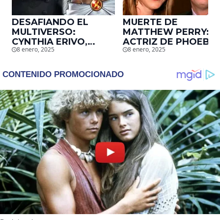
DESAFIANDO EL
MUERTE DE
MULTIVERSO:
MATTHEW PERRY:
CYNTHIA ERIVO,
ACTRIZ DE PHOEBE,
8 enero, 2025
8 enero, 2025
PROTAGONISTA DE
EN ‘FRIENDS’,
‘WICKED’, QUIERE
DESCUBRE UN
SER STORM EN EL
EMOTIVO MENSAJE
MCU
QUE EL ACTOR LE
DEJÓ