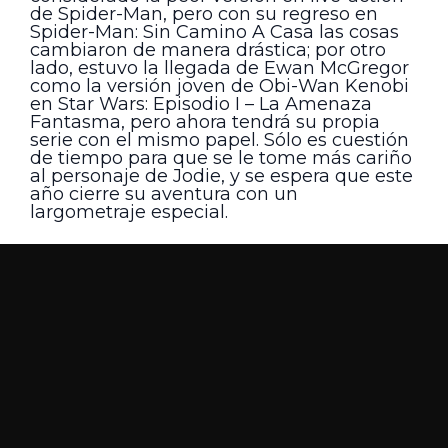
de Spider-Man, pero con su regreso en
Spider-Man: Sin Camino A Casa las cosas
cambiaron de manera drástica; por otro
lado, estuvo la llegada de Ewan McGregor
como la versión joven de Obi-Wan Kenobi
en Star Wars: Episodio I – La Amenaza
Fantasma, pero ahora tendrá su propia
serie con el mismo papel. Sólo es cuestión
de tiempo para que se le tome más cariño
al personaje de Jodie, y se espera que este
año cierre su aventura con un
largometraje especial.