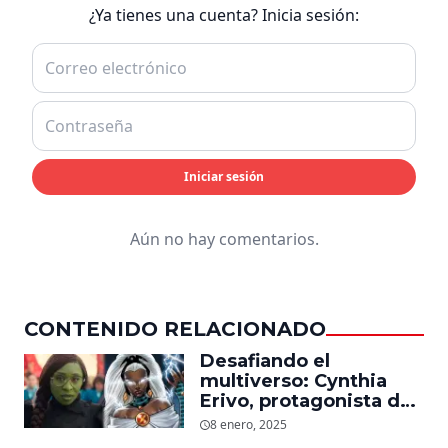
¿Ya tienes una cuenta? Inicia sesión:
Iniciar sesión
Aún no hay comentarios.
CONTENIDO RELACIONADO
Desafiando el
multiverso: Cynthia
Erivo, protagonista de
‘Wicked’, quiere ser
8 enero, 2025
Storm en el MCU