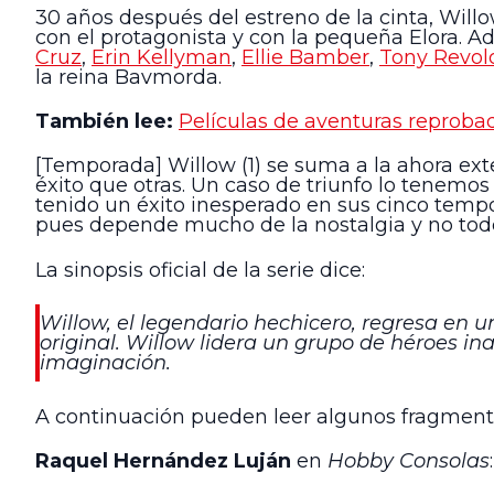
30 años después del estreno de la cinta, Willo
con el protagonista y con la pequeña Elora. 
Cruz
,
Erin Kellyman
,
Ellie Bamber
,
Tony Revolo
la reina Bavmorda.
También lee:
Películas de aventuras reproba
[Temporada] Willow (1) se suma a la ahora ex
éxito que otras. Un caso de triunfo lo tenemos
tenido un éxito inesperado en sus cinco tempo
pues depende mucho de la nostalgia y no todo
La sinopsis oficial de la serie dice:
Willow, el legendario hechicero, regresa en
original. Willow lidera un grupo de héroes i
imaginación.
A continuación pueden leer algunos fragmentos
Raquel Hernández Luján
en
Hobby Consolas
: