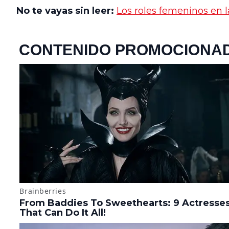
No te vayas sin leer:
Los roles femeninos en la