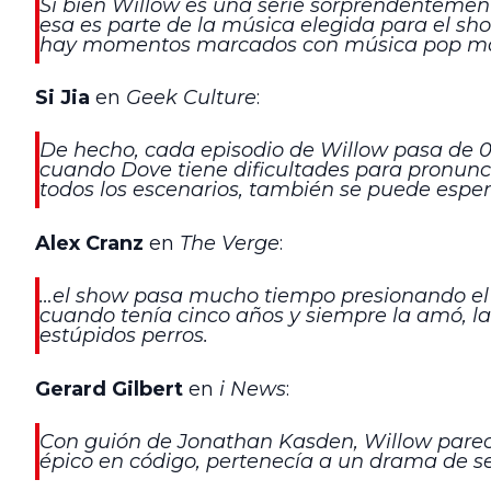
Si bien Willow es una serie sorprendentement
esa es parte de la música elegida para el sh
hay momentos marcados con música pop mode
Si Jia
en
Geek Culture
:
De hecho, cada episodio de Willow pasa de 
cuando Dove tiene dificultades para pronunci
todos los escenarios, también se puede espe
Alex Cranz
en
The Verge
:
…el show pasa mucho tiempo presionando el b
cuando tenía cinco años y siempre la amó, la
estúpidos perros.
Gerard Gilbert
en
i News
:
Con guión de Jonathan Kasden, Willow parec
épico en código, pertenecía a un drama de s