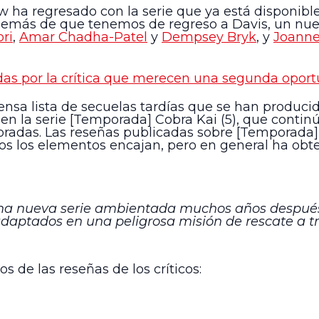
w ha regresado con la serie que ya está disponibl
Además de que tenemos de regreso a Davis, un nu
ri
,
Amar Chadha-Patel
y
Dempsey Bryk
, y
Joanne
das por la crítica que merecen una segunda opor
tensa lista de secuelas tardías que se han produ
 en la serie [Temporada] Cobra Kai (5), que continú
radas. Las reseñas publicadas sobre [Temporada] 
s los elementos encajan, pero en general ha obte
 una nueva serie ambientada muchos años después 
nadaptados en una peligrosa misión de rescate a
 de las reseñas de los críticos: