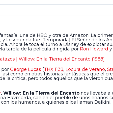
fantasía, una de HBO y otra de Amazon. La primera
a, y la segunda fue [Temporada] El Señor de los Ani
ia. Ahora le toca el turno a Disney de explotar su
a tardía de la película dirigida por
Ron Howard
y 
azos | Willow: En la Tierra del Encanto (1988)
 por
George Lucas
(
THX 1138
,
Locura de Verano
,
St
n
, así como en otras historias fantásticas que el c
 de la crítica, pero todos aquellos que la vieron 
r
,
Willow: En la Tierra del Encanto
nos llevaba a
ina Bavmorda, cae en el pueblo de unos enanos co
a con los humanos, a quienes ellos llaman Daikini