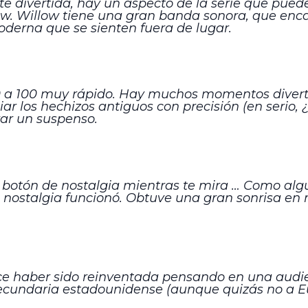
e divertida, hay un aspecto de la serie que pued
ow. Willow tiene una gran banda sonora, que enca
rna que se sienten fuera de lugar.
0 a 100 muy rápido. Hay muchos momentos divert
ar los hechizos antiguos con precisión (en serio,
rar un suspenso.
otón de nostalgia mientras te mira … Como algui
 nostalgia funcionó. Obtuve una gran sonrisa en m
e haber sido reinventada pensando en una audien
ecundaria estadounidense (aunque quizás no a E