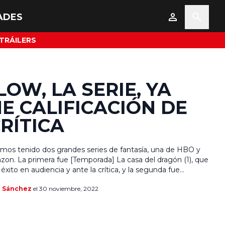
ADES
TRÁILERS
LOW, LA SERIE, YA
NE CALIFICACIÓN DE
CRÍTICA
mos tenido dos grandes series de fantasía, una de HBO y
zon. La primera fue [Temporada] La casa del dragón (1), que
éxito en audiencia y ante la crítica, y la segunda fue
El Señor de los Anillos: Los Anillos de Poder (1, que tuvo
a Sánchez
el 30 noviembre, 2022
eros […]