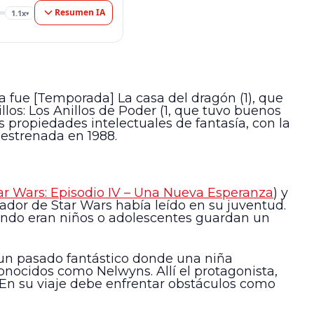
Resumen IA
1.1x
▾
 fue [Temporada] La casa del dragón (1), que
llos: Los Anillos de Poder (1, que tuvo buenos
s propiedades intelectuales de fantasía, con la
estrenada en 1988.
ar Wars: Episodio IV – Una Nueva Esperanza
) y
reador de Star Wars había leído en su juventud.
cuando eran niños o adolescentes guardan un
 un pasado fantástico donde una niña
nocidos como Nelwyns. Allí el protagonista,
. En su viaje debe enfrentar obstáculos como