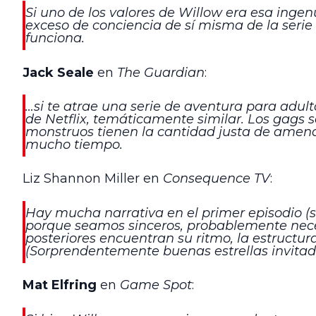
Si uno de los valores de Willow era esa ingen
exceso de conciencia de sí misma de la serie 
funciona.
Jack Seale
en
The Guardian
:
…si te atrae una serie de aventura para adult
de Netflix, temáticamente similar. Los gags so
monstruos tienen la cantidad justa de amenaz
mucho tiempo.
Liz Shannon Miller en
Consequence TV
:
Hay mucha narrativa en el primer episodio (si
porque seamos sinceros, probablemente necesi
posteriores encuentran su ritmo, la estructura
(Sorprendentemente buenas estrellas invitad
Mat Elfring
en
Game Spot
: