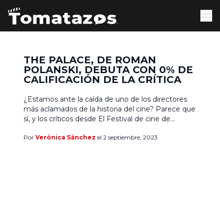
THE PALACE, DE ROMAN
POLANSKI, DEBUTA CON 0% DE
CALIFICACIÓN DE LA CRÍTICA
¿Estamos ante la caída de uno de los directores
más aclamados de la historia del cine? Parece que
sí, y los críticos desde El Festival de cine de
Venecia ha sido despiadada con The Palace, la
Por
Verónica Sánchez
el 2 septiembre, 2023
nueva película de Roman Polanski. Los medios
más relevantes de la industria del cine alrededor
del mundo concuerdan en […]