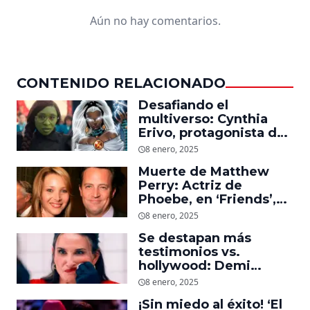
Aún no hay comentarios.
CONTENIDO RELACIONADO
Desafiando el
multiverso: Cynthia
Erivo, protagonista de
‘Wicked’, quiere ser
8 enero, 2025
Storm en el MCU
Muerte de Matthew
Perry: Actriz de
Phoebe, en ‘Friends’,
descubre un emotivo
8 enero, 2025
mensaje que el actor le
Se destapan más
dejó
testimonios vs.
hollywood: Demi
Moore, protagonista de
8 enero, 2025
‘La Sustancia’, revela el
¡Sin miedo al éxito! ‘El
daño que le hizo la