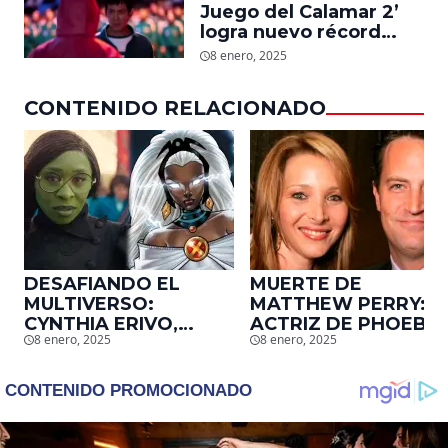
Juego del Calamar 2’
industria a su cuerpo
logra nuevo récord
mundial en tan solo 11
8 enero, 2025
días en Netflix
CONTENIDO RELACIONADO
DESAFIANDO EL
MUERTE DE
MULTIVERSO:
MATTHEW PERRY:
CYNTHIA ERIVO,
ACTRIZ DE PHOEBE,
8 enero, 2025
8 enero, 2025
PROTAGONISTA DE
EN ‘FRIENDS’,
‘WICKED’, QUIERE
DESCUBRE UN
SER STORM EN EL
EMOTIVO MENSAJE
MCU
QUE EL ACTOR LE
DEJÓ